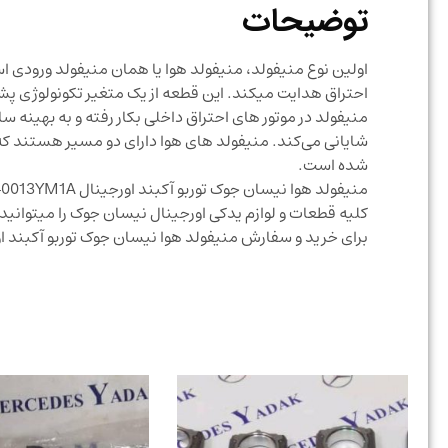
توضیحات
اولین نوع منیفولد، منیفولد هوا یا همان منیفولد ورودی 
احتراق هدایت میکند. این قطعه از یک متغیر تکونولوژی پشتی
منیفولد در موتور های احتراق داخلی بکار رفته و به بهین
شایانی می‌کند. منیفولد های هوا دارای دو مسیر هستند که مس
شده است.
منیفولد هوا نیسان جوک توربو آکبند اورجینال 140013YM1A
کلیه قطعات و لوازم یدکی اورجینال نیسان جوک را میتوانی
برای خرید و سفارش منیفولد هوا نیسان جوک توربو آکبند اورجینال 140013YM1A با قیمت مناسب تما