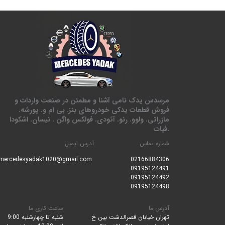
مرسدس یدک نامی آشنا و مطمئن در صنعت واردات و
فروش قطعات یدکی خودروهای بنز. بی ام و. پورشه.
مازراتی. ولوو. رنو. آئودی. فولکس واگن . نیسان. اشکودا
.فیات
شماره تماس
آدرس ایمیل
mercedesyadak1020@gmail.com
0216688430
6
09195124491
09195124492
09195124498
آدرس ما
ساعت کاری ما
تهران خیابان قصرالدشت بین خ
شنبه تا چهارشنبه 9:00