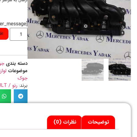
ارسال به سراسر 
[preorder_message]
اف
دسته بندی
جو
موضوعات
لواز
جوک
برند:
رنو / RENAULT
توضیحات
نظرات (0)