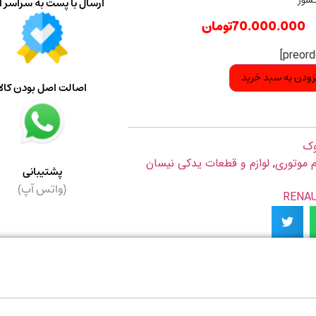
کشور
ارسال با پست به سراسر ا
70.000.000
تومان
زودن به سبد خرید
اصالت اصل بودن کالا
ک
م موتوری
,
لوازم و قطعات یدکی نیسان
پشتیبانی
(واتس آپ)