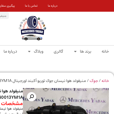
درباره ما
تماس با ما
پیگیری سفار
خانه
برند ها
گالری
وبلاگ
درباره ما
/
/ منیفولد هوا نیسان جوک توربو آکبند اورجینال 140013YM1A
خانه
جوک
منیفولد هوا ن
40013YM1A
مشخصات م
منیفولد هوا نیسان جو