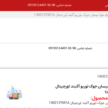
98-92-09195124491
شماره تماس:
ش
98-92-09195124491
شماره تماس:
یسان جوک توربو آکبند اورجینال
1
حصول:
ک توربو آکبند اورجینال 140013YM1A