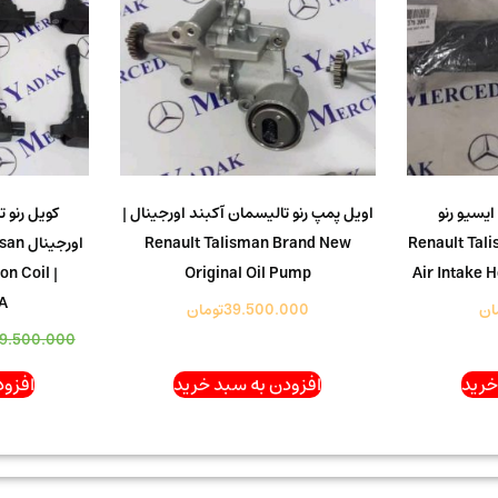
یسیو رنو
اویل پمپ رنو تالیسمان آکبند اورجینال |
کویل رنو 
ورجینال | Renault Talisman
Renault Talisman Brand New
اورجی
on Coil |
Original Oil Pump
Air Intake 
A
ان
39.500.000
تومان
9.500.000
خرید
افزودن به سبد خرید
افزود