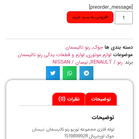
افزودن به سبد خرید
ه بندی ها
جوک
,
رنو تالیسمان
ضوعات
لوازم موتوری
,
لوازم و قطعات یدکی رنو تالیسمان
د:
رنو / RENAULT
,
نیسان / NISSAN
توضیحات
نظرات (0)
توضیحات
لوله فلزی مجموعه توربو رنو تالیسمان .نیسان
جوک اورجینال 151989992R