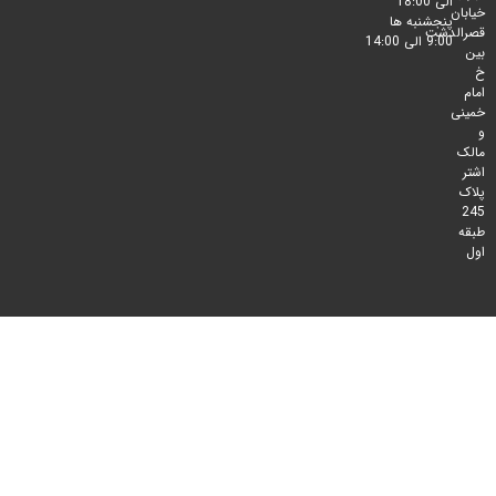
الی 18:00
پنجشنبه ها
لدشت
9:00 الی 14:00