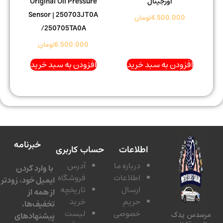
اورجینال
Original Oil Pressure
Sensor | 250703JT0A
4.500.000
تومان
/250705TA0A
6.500.000
تومان
افزودن به سبد خرید
افزودن به سبد خرید
خبرنامه
اطلاعات
حساب کاربری
درباره ما
آدرس
با وارد کردن
اطلاعات
فروشگاه
ایمیل خود، زودتر
ارسال
تاریخچه
از همه از
حریم
خرید
تخفیف‌ها،
خصوصی
لیست
پیشنهادهای
سدس یدک