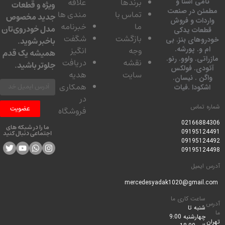
برندها
علاقه
امی آشنا و
ویژه و قطعات
ئن در صنعت
تماس با
مندی ها
جدید مخصوص
دات و فروش
ما
خبرنامه
مدل خودروی‌تان
عات یدکی
بازگشت
شگفت
وهای بنز. بی
باخبر شوید.
 و. پورشه.
وجه
انگیز
همیشه یک قدم
تی. ولوو. رنو.
نقشه
دریافت
جلوتر باشید.
ودی. فولکس
سایت
هدیه
گن . نیسان.
همکاری
کودا .فیات
در
 تماس
عضویت
فروشگاه
0216688
ما را در شبکه های
0919512
اجتماعی دنبال کنید
0919512
0919512
ایمیل
ساعت کاری ما
شنبه تا
چهارشنبه 9:00