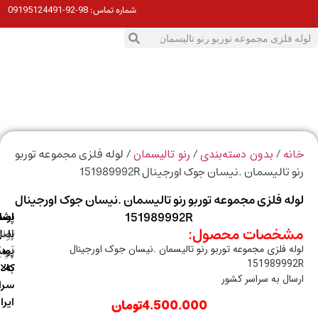
98-92-09195124491
شماره تماس:
0
ت
/
/
/ لوله فلزی مجموعه توربو
ه
بدون دسته‌بندی
رنو تالیسمان
 تالیسمان .نیسان جوک اورجینال 151989992R
ه فلزی مجموعه توربو رنو تالیسمان .نیسان جوک اورجینال
151989992R
ارسال
اصالت
پشتیبانی
خصات محصول:
با
اصل
(واتس
ه فلزی مجموعه توربو رنو تالیسمان .نیسان جوک اورجینال
آپ)
بودن
پست
15198999
به
کالا
ال به سراسر کشور
سراسر
ایران
4.500.000
تومان