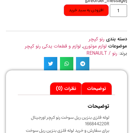
افزودن به سبد خرید
ه بندی
رنو کپچر
ضوعات
لوازم موتوری
,
لوازم و قطعات یدکی رنو کپچر
د:
رنو / RENAULT
توضیحات
نظرات (0)
توضیحات
لوله فلزی بنزین ریل سوخت رنو کپچر اورجینال
166844220R
برای سفارش و خرید لوله فلزی بنزین ریل سوخت