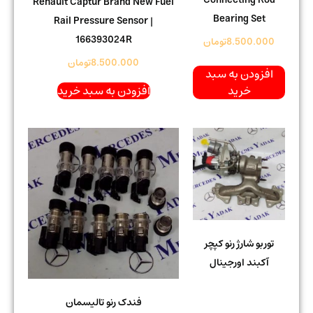
Renault Captur Brand New Fuel
Bearing Set
Rail Pressure Sensor |
166393024R
8.500.000
تومان
8.500.000
تومان
افزودن به سبد
خرید
افزودن به سبد خرید
توربو شارژ رنو کپچر
آکبند اورجینال
فندک رنو تالیسمان