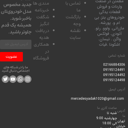
ئن در صنعت
تماس با
مندی ها
جدید مخصوص
دات و فروش
ما
خبرنامه
مدل خودروی‌تان
عات یدکی
بازگشت
شگفت
وهای بنز. بی
باخبر شوید.
 و. پورشه.
وجه
انگیز
همیشه یک قدم
تی. ولوو. رنو.
نقشه
دریافت
جلوتر باشید.
ودی. فولکس
سایت
هدیه
گن . نیسان.
همکاری
کودا .فیات
در
 تماس
عضویت
فروشگاه
0216688
ما را در شبکه های
0919512
اجتماعی دنبال کنید
0919512
0919512
ایمیل
ساعت کاری ما
شنبه تا
چهارشنبه 9:00
الی 18:00