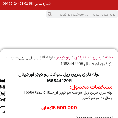
98-92-09195124491
شماره تماس:
0
ت
/
/
/ لوله فلزی بنزین ریل سوخت
ه
بدون دسته‌بندی
رنو کپچر
کپچر اورجینال 166844220R
لوله فلزی بنزین ریل سوخت رنو کپچر اورجینال
166844220R
ارسال
اصالت
پشتیبانی
خصات محصول:
با
اصل
(واتس
 فلزی بنزین ریل سوخت رنو کپچر اورجینال 166844220R
آپ)
بودن
پست
ال به سراسر کشور
به
کالا
سراسر
8.500.000
تومان
ایران