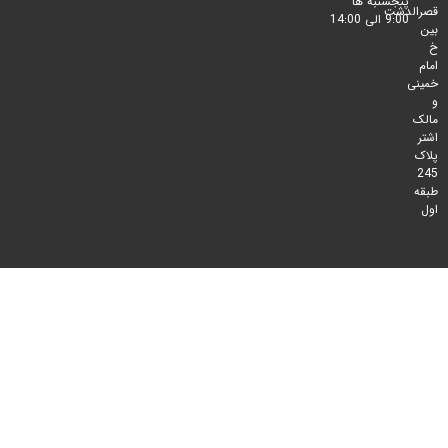
پنجشنبه ها
لدشت
9:00 الی 14:00