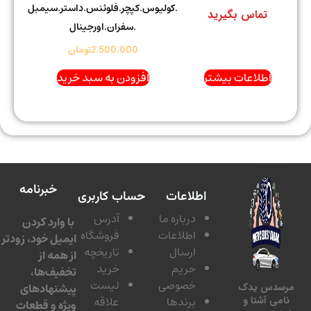
.کولیوس.کپچر.فلوئنس.داستر.سیمبل
تماس بگیرید
.سفران.اورجینال
2.500.000
تومان
اطلاعات بیشتر
افزودن به سبد خرید
خبرنامه
اطلاعات
حساب کاربری
درباره ما
آدرس
با وارد کردن
اطلاعات
فروشگاه
ایمیل خود، زودتر
ارسال
تاریخچه
از همه از
حریم
خرید
تخفیف‌ها،
خصوصی
لیست
پیشنهادهای
سدس یدک
برندها
علاقه
امی آشنا و
ویژه و قطعات