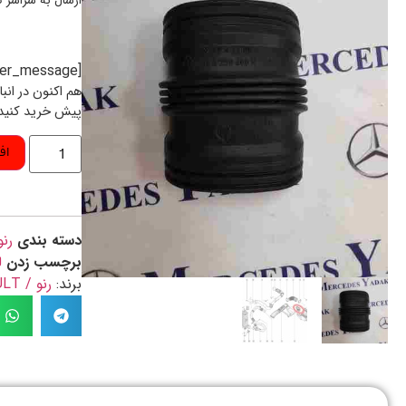
ارسال به سراسر 
[preorder_message]
هم اکنون در انب
پیش خرید کنید
اف
دسته بندی
رنو
برچسب زدن
ل
برند:
رنو / RENAULT