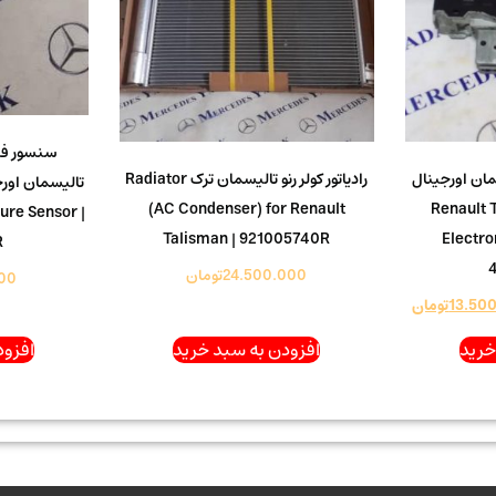
سنسور فش
مان اورجینال
رادیاتور کولر رنو تالیسمان ترک Radiator
(AC Condenser) for Renault
Renault 
ure Sensor |
Talisman | 921005740R
Electro
R
24.500.000
تومان
00
13.50
تومان
خرید
افزودن به سبد خرید
افزود