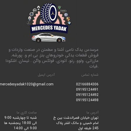
مرسدس یدک نامی آشنا و مطمئن در صنعت واردات و
فروش قطعات یدکی خودروهای بنز. بی ام و. پورشه.
مازراتی. ولوو. رنو. آئودی. فولکس واگن . نیسان. اشکودا
.فیات
شماره تماس
آدرس ایمیل
mercedesyadak1020@gmail.com
0216688430
6
09195124491
09195124492
09195124498
آدرس ما
ساعت کاری ما
تهران خیابان قصرالدشت بین خ
شنبه تا چهارشنبه 9:00
امام خمینی و مالک اشتر پلاک
الی 18:00 پنجشنبه ها
245 طبقه اول
9:00 الی 14:00