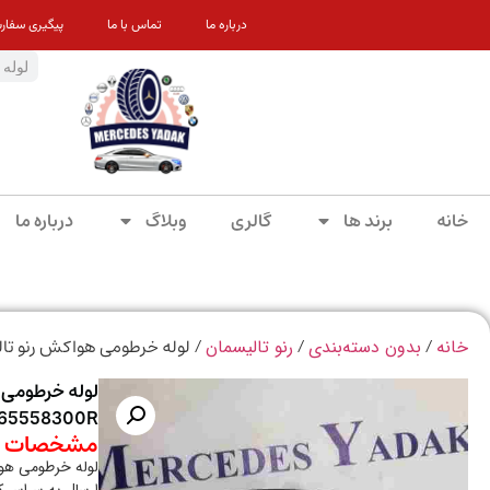
درباره ما
تماس با ما
پیگیری سفار
خانه
برند ها
گالری
وبلاگ
درباره ما
/
/
/ لوله خرطومی هواکش رنو تالیسمان 
خانه
بدون دسته‌بندی
رنو تالیسمان
لوله خرطومی 
65558300R
مشخصات م
لوله خرطومی هواکش ر