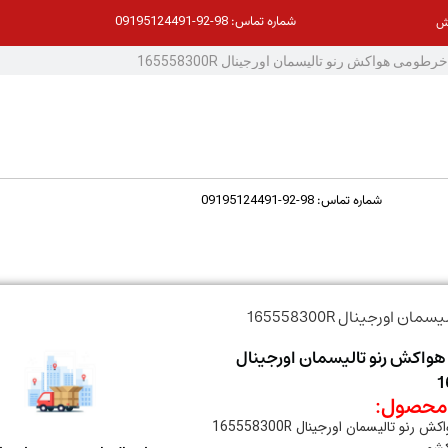
98-92-09195124491
شماره تماس:
ش
98-92-09195124491
شماره تماس:
اورجینال 165558300R
هواکش رنو تالیسمان اورجینال
1
حصول:
نو تالیسمان اورجینال 165558300R