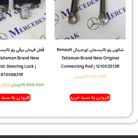
شاتون رنو تالیسمان اورجینال Renault
قفل فرمان برقی رنو تالیس
Talisman Brand New
Talisman Brand New Original
nic Steering Lock |
Connecting Rod | 121003513R
487006831R
12.000.000
تومان
15.500.000
تومان
0.000
افزودن به سبد خرید
افزودن به سبد 