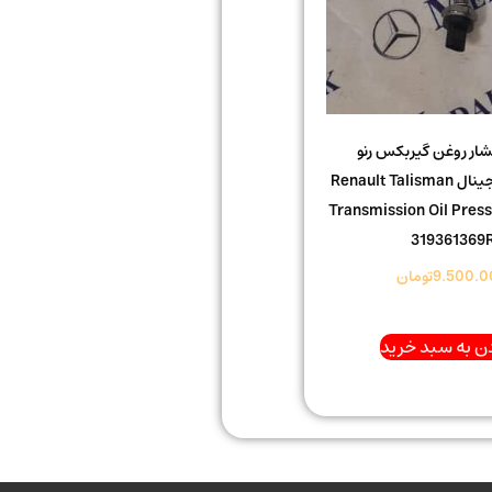
ار روغن گیربکس رنو
تالیسمان اورجینال Renault Talisman
Transmission Oil Press
319361369
9.500.0
تومان
ن به سبد خرید