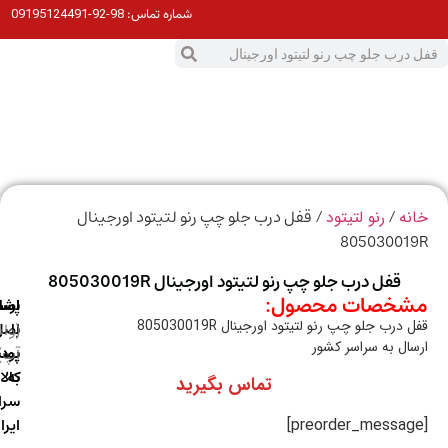
98-92-09195124491
شماره تماس:
0
ت
/
/ قفل درب جلو چپ رنو لتیتود اورجینال
ه
رنو لتیتود
80503001
قفل درب جلو چپ رنو لتیتود اورجینال 805030019R
خصات محصول:
ارسال
اصالت
پشتیبانی
درب جلو چپ رنو لتیتود اورجینال 805030019R
با
اصل
(واتس
ال به سراسر کشور
آپ)
بودن
پست
به
کالا
تماس بگیرید
سراسر
ایران