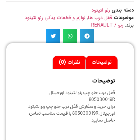
ه بندی
رنو لتیتود
ضوعات
قفل درب ها
,
لوازم و قطعات یدکی رنو لتیتود
د:
رنو / RENAULT
توضیحات
نظرات (0)
توضیحات
قفل درب جلو چپ رنو لتیتود اورجینال
805030019R
برای خرید و سفارش قفل درب جلو چپ رنو لتیتود
اورجینال 805030019R با قیمت مناسب تماس
حاصل نمایید