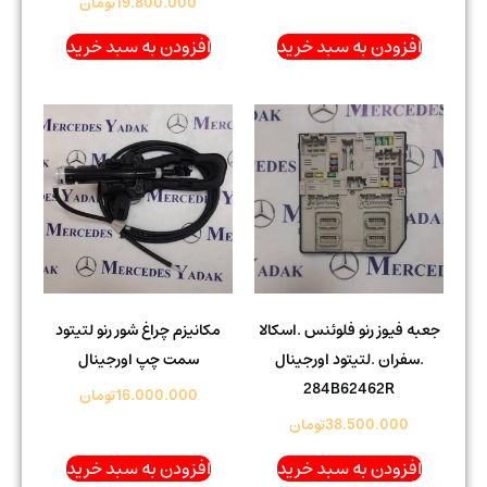
19.800.000
تومان
افزودن به سبد خرید
افزودن به سبد خرید
جعبه فیوز رنو فلوئنس .اسکالا
مکانیزم چراغ شور رنو لتیتود
.سفران .لتیتود اورجینال
سمت چپ اورجینال
284B62462R
16.000.000
تومان
38.500.000
تومان
افزودن به سبد خرید
افزودن به سبد خرید