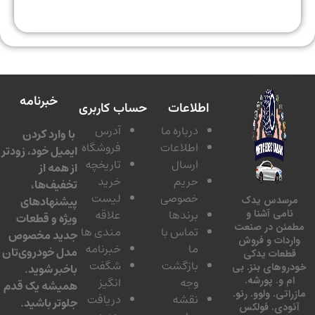
خبرنامه
اطلاعات
حساب کاربری
درباره ما
آدرس
با وارد کردن
اطلاعات
فروشگاه
ایمیل خود، زودتر
ارسال
تاریخچه
از همه از
حریم
خرید
تخفیف‌ها،
خصوصی
لیست
پیشنهادهای
سدس یدک
برندها
علاقه
امی آشنا و
ویژه و قطعات
ئن در صنعت
تماس با
مندی ها
جدید مخصوص
دات و فروش
ما
خبرنامه
مدل خودروی‌تان
عات یدکی
بازگشت
شگفت
وهای بنز. بی
باخبر شوید.
 و. پورشه.
وجه
انگیز
همیشه یک قدم
تی. ولوو. رنو.
نقشه
دریافت
جلوتر باشید.
ودی. فولکس