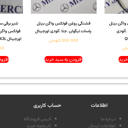
واگن بیتل
فشنگی روغن فولکس واگن بیتل
شیر برقی س
.آئودی
.پاسات.تیگوان .جتا .آئودی اورجینال
فولکس واگن 
Q
اورجینال 06h115243F / 06H115243L
3.000.000
تومان
ان
00
خرید
افزودن به سبد خرید
افزود
اطلاعات
حساب کاربری
درباره ما
آدرس فروشگاه
اطلاعات ارسال
تاریخچه خرید