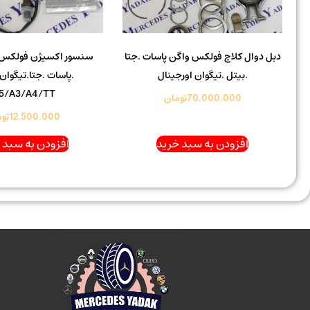
دبل دوال کلاچ فولکس واگن پاسات .جتا
سنسور اکسیژن فولکس 
.بیتل .تیگوان اورجینال
.پاسات .جتا.تیگوان 
5/A3/A4/TT
70.000.000
تومان
12.500.000
توم
افزودن به سبد خرید
افزودن به سبد 