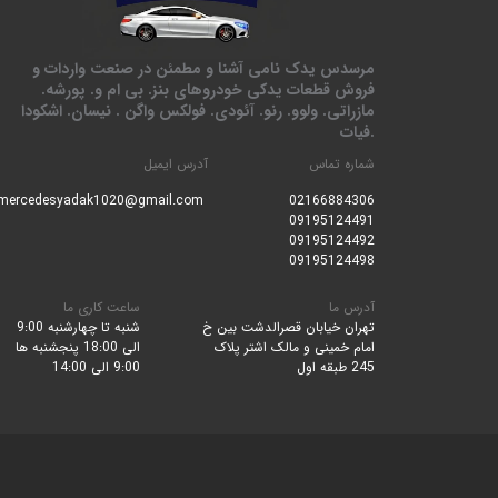
مرسدس یدک نامی آشنا و مطمئن در صنعت واردات و
فروش قطعات یدکی خودروهای بنز. بی ام و. پورشه.
مازراتی. ولوو. رنو. آئودی. فولکس واگن . نیسان. اشکودا
.فیات
شماره تماس
آدرس ایمیل
mercedesyadak1020@gmail.com
0216688430
6
09195124491
09195124492
09195124498
آدرس ما
ساعت کاری ما
تهران خیابان قصرالدشت بین خ
شنبه تا چهارشنبه 9:00
امام خمینی و مالک اشتر پلاک
الی 18:00 پنجشنبه ها
245 طبقه اول
9:00 الی 14:00