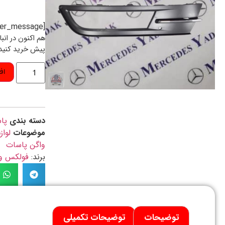
[preorder_message]
هم اکنون در انب
پیش خرید کنید
اف
دسته بندی
پا
موضوعات
لواز
واگن پاسات
برند:
فولکس واگن / N
توضیحات
توضیحات تکمیلی