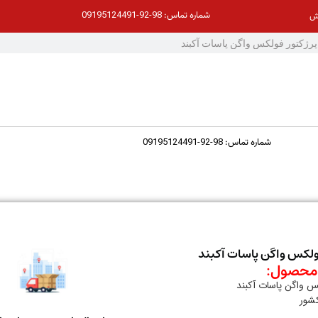
98-92-09195124491
شماره تماس:
ش
98-92-09195124491
شماره تماس:
فولکس واگن پاسات آکبند
حصول:
کس واگن پاسات آکبند
کشور