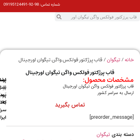
98-92-09195124491
شماره تماس:
0
ت
/
/ قاب پرژکتور فولکس واگن تیگوان اورجینال
ه
تیگوان
قاب پرژکتور فولکس واگن تیگوان اورجینال
خصات محصول:
ارسال
اصالت
پشتیبانی
 پرژکتور فولکس واگن تیگوان اورجینال
با
اصل
(واتس
ال به سراسر کشور
آپ)
بودن
پست
به
کالا
تماس بگیرید
سراسر
ایران
ه بندی
تیگوان