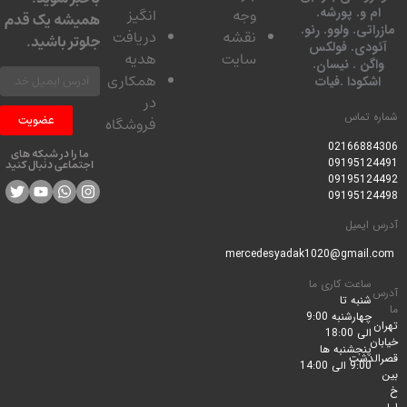
 و. پورشه.
وجه
انگیز
همیشه یک قدم
تی. ولوو. رنو.
نقشه
دریافت
جلوتر باشید.
ودی. فولکس
سایت
هدیه
گن . نیسان.
همکاری
کودا .فیات
در
 تماس
عضویت
فروشگاه
0216688
ما را در شبکه های
0919512
اجتماعی دنبال کنید
0919512
0919512
ایمیل
ساعت کاری ما
شنبه تا
چهارشنبه 9:00
الی 18:00
پنجشنبه ها
لدشت
9:00 الی 14:00