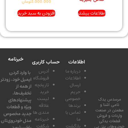
3.000.000
تومان
اطلاعات بیشتر
افزودن به سبد خرید
خبرنامه
اطلاعات
حساب کاربری
درباره ما
آدرس
با وارد کردن
اطلاعات
فروشگاه
ایمیل خود، زودتر
ارسال
تاریخچه
از همه از
حریم
خرید
تخفیف‌ها،
خصوصی
لیست
پیشنهادهای
سدس یدک
برندها
علاقه
امی آشنا و
ویژه و قطعات
ئن در صنعت
تماس با
مندی ها
جدید مخصوص
دات و فروش
ما
خبرنامه
مدل خودروی‌تان
عات یدکی
بازگشت
شگفت
وهای بنز. بی
باخبر شوید.