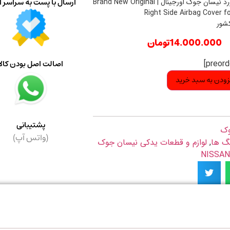
ارسال با پست به سراسر ا
قاب ایربگ داشبورد نیسان جوک اورجینال | Brand New Original
Right Side Airbag Cover f
کشور
14.000.000
تومان
اصالت اصل بودن کالا
زودن به سبد خرید
پشتیبانی
ک
(واتس آپ)
بگ ها
,
لوازم و قطعات یدکی نیسان جوک