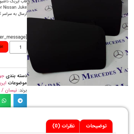
or Nissan Juke
ارسال به سراسر 
[preorder_message]
اف
دسته بندی
جو
موضوعات
ایر
برند:
نیسان / NISSAN
توضیحات
نظرات (0)