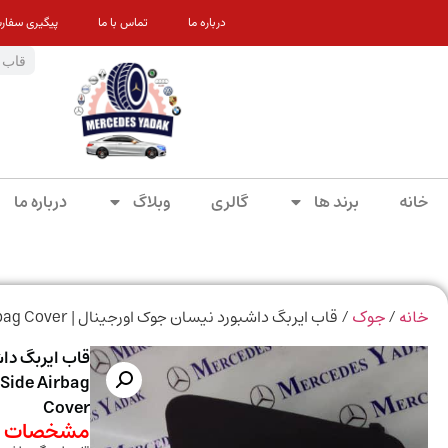
درباره ما
تماس با ما
پیگیری سفار
خانه
برند ها
گالری
وبلاگ
درباره ما
/
/ قاب ایربگ داشبورد نیسان جوک اورجینال | Nissan Juke Brand New Original Right Side Airbag Cover
خانه
جوک
 Side Airbag
Cover
مشخصات م