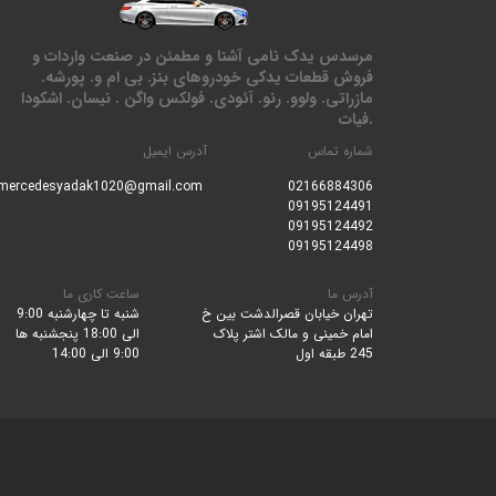
مرسدس یدک نامی آشنا و مطمئن در صنعت واردات و
فروش قطعات یدکی خودروهای بنز. بی ام و. پورشه.
مازراتی. ولوو. رنو. آئودی. فولکس واگن . نیسان. اشکودا
.فیات
شماره تماس
آدرس ایمیل
mercedesyadak1020@gmail.com
0216688430
6
09195124491
09195124492
09195124498
آدرس ما
ساعت کاری ما
تهران خیابان قصرالدشت بین خ
شنبه تا چهارشنبه 9:00
امام خمینی و مالک اشتر پلاک
الی 18:00 پنجشنبه ها
245 طبقه اول
9:00 الی 14:00