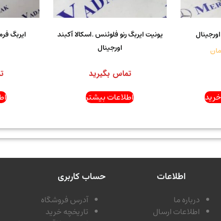
اورجینال
یونیت ایربگ رنو فلوئنس .اسکالا آکبند
ایربگ فرم
اورجینال
مان
تماس بگیرید
ت
خرید
اطلاعات بیشتر
اط
اطلاعات
حساب کاربری
درباره ما
آدرس فروشگاه
اطلاعات ارسال
تاریخچه خرید