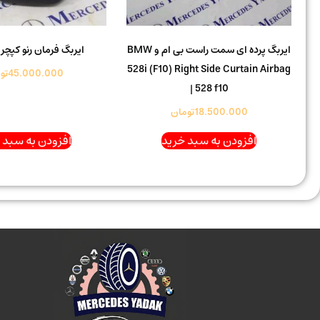
ایربگ پرده ای سمت راست بی ام و BMW
ایربگ فرمان رنو کپچر 
528i (F10) Right Side Curtain Airbag
45.000.000
تو
| 528 f10
18.500.000
تومان
افزودن به سبد خرید
افزودن به سبد 