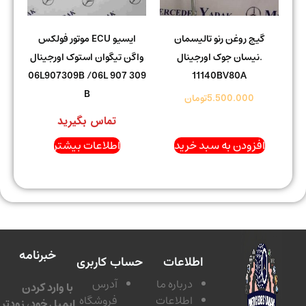
گیج روغن رنو تالیسمان
ایسیو ECU موتور فولکس
.نیسان جوک اورجینال
واگن تیگوان استوک اورجینال
06L907309B /06L 907 309
11140BV80A
B
5.500.000
تومان
تماس بگیرید
افزودن به سبد خرید
اطلاعات بیشتر
خبرنامه
اطلاعات
حساب کاربری
درباره ما
آدرس
با وارد کردن
اطلاعات
فروشگاه
ایمیل خود، زودتر