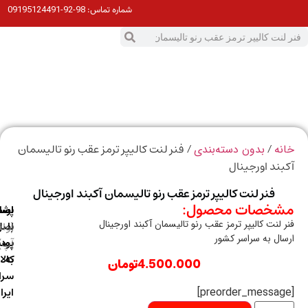
98-92-09195124491
شماره تماس:
0
ت
/
/ فنر لنت کالیپر ترمز عقب رنو تالیسمان
ه
بدون دسته‌بندی
ند اورجینال
فنر لنت کالیپر ترمز عقب رنو تالیسمان آکبند اورجینال
خصات محصول:
ارسال
اصالت
پشتیبانی
 لنت کالیپر ترمز عقب رنو تالیسمان آکبند اورجینال
با
اصل
(واتس
ال به سراسر کشور
آپ)
بودن
پست
به
کالا
4.500.000
تومان
سراسر
ایران