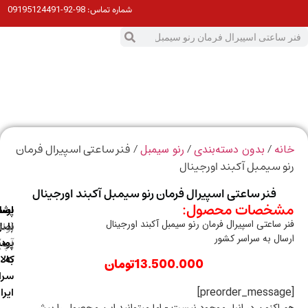
98-92-09195124491
شماره تماس:
0
ت
/
/
/ فنر ساعتی اسپیرال فرمان
ه
بدون دسته‌بندی
رنو سیمبل
 سیمبل آکبند اورجینال
فنر ساعتی اسپیرال فرمان رنو سیمبل آکبند اورجینال
خصات محصول:
ارسال
اصالت
پشتیبانی
 ساعتی اسپیرال فرمان رنو سیمبل آکبند اورجینال
با
اصل
(واتس
ال به سراسر کشور
آپ)
بودن
پست
به
کالا
13.500.000
تومان
سراسر
ایران