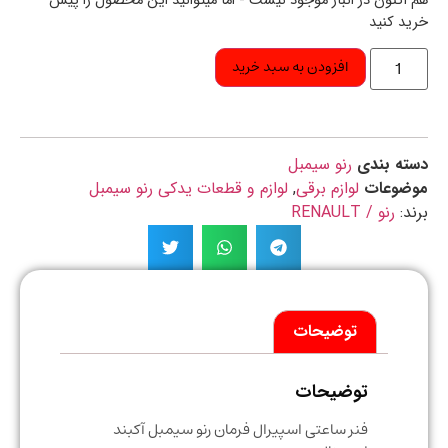
اکنون در انبار موجود نیست - اما میتوانید این محصول را پیش
د کنید
افزودن به سبد خرید
ه بندی
رنو سیمبل
ضوعات
لوازم برقی
,
لوازم و قطعات یدکی رنو سیمبل
د:
رنو / RENAULT
توضیحات
توضیحات
فنر ساعتی اسپیرال فرمان رنو سیمبل آکبند