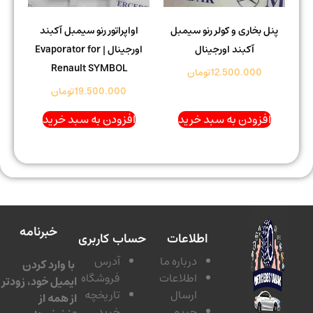
پنل بخاری و کولر رنو سیمبل
اواپراتور رنو سیمبل آکبند
آکبند اورجینال
اورجینال | Evaporator for
Renault SYMBOL
12.500.000
تومان
19.500.000
تومان
افزودن به سبد خرید
افزودن به سبد خرید
خبرنامه
اطلاعات
حساب کاربری
درباره ما
آدرس
با وارد کردن
اطلاعات
فروشگاه
ایمیل خود، زودتر
ارسال
تاریخچه
از همه از
حریم
خرید