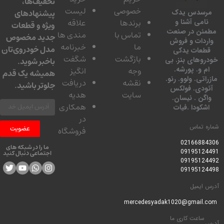
تخفیف‌ها،
خصوصی
لیست
پیشنهادهای
سدس یدک
برندها
علاقه
امی آشنا و
ویژه و قطعات
ئن در صنعت
تماس با
مندی ها
جدید مخصوص
دات و فروش
ما
خبرنامه
مدل خودروی‌تان
عات یدکی
بازگشت
شگفت
وهای بنز. بی
باخبر شوید.
 و. پورشه.
وجه
انگیز
همیشه یک قدم
تی. ولوو. رنو.
نقشه
دریافت
جلوتر باشید.
ودی. فولکس
سایت
هدیه
گن . نیسان.
همکاری
کودا .فیات
در
 تماس
عضویت
فروشگاه
0216688
ما را در شبکه های
0919512
اجتماعی دنبال کنید
0919512
0919512
ایمیل
ساعت کاری ما