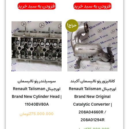
افزودن به سبد خرید
افزودن به سبد خرید
حراج!
کاتالیزور رنو تالیسمان آکبند
سرسیلندر رنو تالیسمان
اورجینال Renault Talisman
اورجینال Renault Talisman
Brand New Cylinder Head |
Brand New Original
11040BV80A
Catalytic Converter |
208A04660R /
275.000.000
تومان
208A01294R