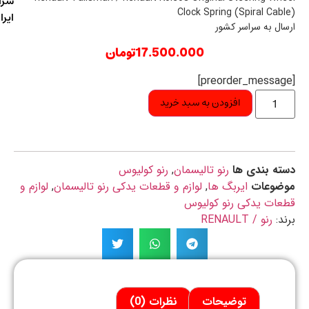
سراسر
Clock Spring (Spiral Cab
ایران
ال به سراسر کشور
17.500.000
تومان
افزودن به سبد خرید
ه بندی ها
رنو تالیسمان
,
رنو کولیوس
ضوعات
ایربگ ها
,
لوازم و قطعات یدکی رنو تالیسمان
,
لوازم و
ات یدکی رنو کولیوس
د:
رنو / RENAULT
توضیحات
نظرات (0)