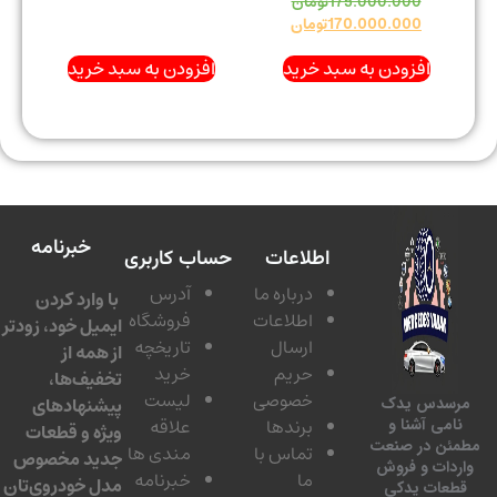
175.000.000
تومان
170.000.000
تومان
افزودن به سبد خرید
افزودن به سبد خرید
خبرنامه
اطلاعات
حساب کاربری
درباره ما
آدرس
با وارد کردن
اطلاعات
فروشگاه
ایمیل خود، زودتر
ارسال
تاریخچه
از همه از
حریم
خرید
تخفیف‌ها،
خصوصی
لیست
پیشنهادهای
سدس یدک
برندها
علاقه
امی آشنا و
ویژه و قطعات
ئن در صنعت
تماس با
مندی ها
جدید مخصوص
دات و فروش
ما
خبرنامه
مدل خودروی‌تان
عات یدکی