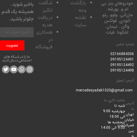
بازگشت
شگفت
وهای بنز. بی
باخبر شوید.
 و. پورشه.
وجه
انگیز
همیشه یک قدم
تی. ولوو. رنو.
نقشه
دریافت
جلوتر باشید.
ودی. فولکس
سایت
هدیه
گن . نیسان.
همکاری
کودا .فیات
در
 تماس
عضویت
فروشگاه
0216688
ما را در شبکه های
0919512
اجتماعی دنبال کنید
0919512
0919512
ایمیل
ساعت کاری ما
شنبه تا
چهارشنبه 9:00
الی 18:00
پنجشنبه ها
لدشت
9:00 الی 14:00