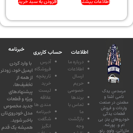
اطلاعات بیشتر
افزودن به سبد خرید
خبرنامه
اطلاعات
حساب کاربری
درباره ما
آدرس
با وارد کردن
اطلاعات
فروشگاه
ایمیل خود، زودتر
ارسال
تاریخچه
از همه از
حریم
خرید
تخفیف‌ها،
خصوصی
لیست
پیشنهادهای
سدس یدک
برندها
علاقه
امی آشنا و
ویژه و قطعات
ئن در صنعت
تماس با
مندی ها
جدید مخصوص
دات و فروش
ما
خبرنامه
مدل خودروی‌تان
عات یدکی
بازگشت
شگفت
وهای بنز. بی
باخبر شوید.
 و. پورشه.
وجه
انگیز
همیشه یک قدم
تی. ولوو. رنو.
نقشه
دریافت