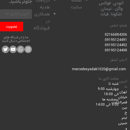
جلوتر باشید.
ودی. فولکس
سایت
هدیه
گن . نیسان.
همکاری
کودا .فیات
در
 تماس
عضویت
فروشگاه
0216688
ما را در شبکه های
0919512
اجتماعی دنبال کنید
0919512
0919512
ایمیل
ساعت کاری ما
شنبه تا
چهارشنبه 9:00
الی 18:00
پنجشنبه ها
لدشت
9:00 الی 14:00