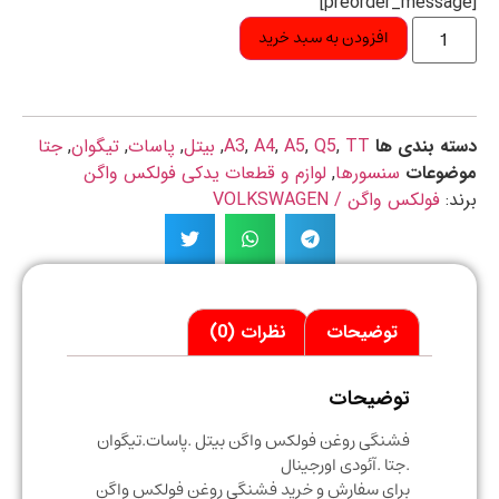
افزودن به سبد خرید
ه بندی ها
TT
,
Q5
,
A5
,
A4
,
A3
,
بیتل
,
پاسات
,
تیگوان
,
جتا
ضوعات
سنسورها
,
لوازم و قطعات یدکی فولکس واگن
د:
فولکس واگن / VOLKSWAGEN
توضیحات
نظرات (0)
توضیحات
فشنگی روغن فولکس واگن بیتل .پاسات.تیگوان
.جتا .آئودی اورجینال
برای سفارش و خرید فشنگی روغن فولکس واگن