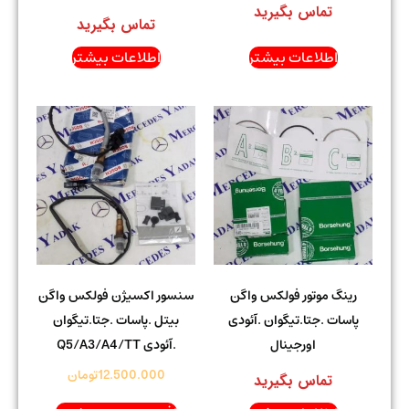
تماس بگیرید
تماس بگیرید
اطلاعات بیشتر
اطلاعات بیشتر
رینگ موتور فولکس واگن
سنسور اکسیژن فولکس واگن
پاسات .جتا.تیگوان .آئودی
بیتل .پاسات .جتا.تیگوان
اورجینال
.آئودی Q5/A3/A4/TT
12.500.000
تومان
تماس بگیرید