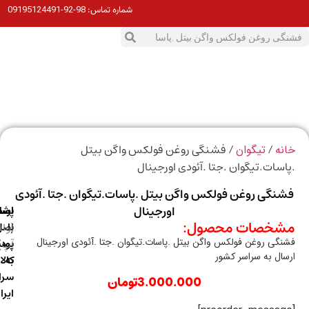
98-92-09195124491
شماره تماس:
0
ت
/
/ فشنگی روغن فولکس واگن بیتل
ه
تیگوان
سات.تیگوان .جتا .آئودی اورجینال
نگی روغن فولکس واگن بیتل .پاسات.تیگوان .جتا .آئودی
اورجینال
ارسال
اصالت
پشتیبانی
خصات محصول:
با
اصل
(واتس
گی روغن فولکس واگن بیتل .پاسات.تیگوان .جتا .آئودی اورجینال
آپ)
بودن
پست
ال به سراسر کشور
به
کالا
سراسر
3.000.000
تومان
ایران