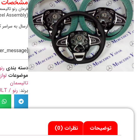
مشخصات م
heel Assembly)
ارسال به سراسر 
[preorder_message]
دسته بندی
رنو
موضوعات
لوا
تالیسمان
برند:
رنو / RENAULT
توضیحات
نظرات (0)