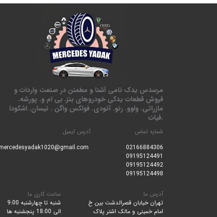
مرسدس یدک نامی آشنا و مطمئن در صنعت واردات و
فروش قطعات یدکی خودروهای بنز. بی ام و. پورشه.
مازراتی. ولوو. رنو. آئودی. فولکس واگن . نیسان. اشکودا
.فیات
شماره تماس
آدرس ایمیل
mercedesyadak1020@gmail.com
0216688430
6
09195124491
09195124492
09195124498
آدرس ما
ساعت کاری ما
تهران خیابان قصرالدشت بین خ
شنبه تا چهارشنبه 9:00
امام خمینی و مالک اشتر پلاک
الی 18:00 پنجشنبه ها