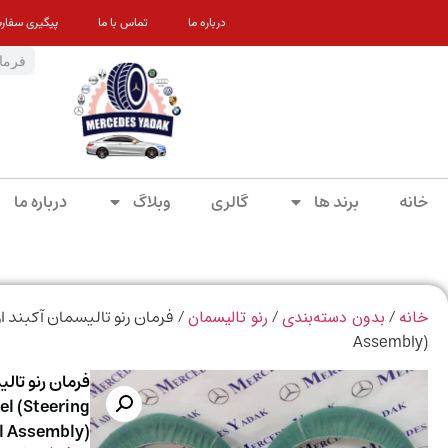
درباره ما
تماس با ما
پیگیری سفار
خانه
برند ها
گالری
وبلاگ
درباره ما
/
/
خانه
بدون دسته‌بندی
رنو تالیسمان
Assembly)
el (Steering
 Assembly)