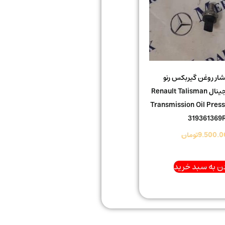
ار روغن گیربکس رنو
تالیسمان اورجینال Renault Talisman
Transmission Oil Press
319361369
9.500.0
تومان
ن به سبد خرید