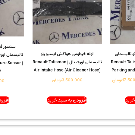
سنسور فش
نو تالیسمان
لوله خرطومی هواکش ایسیو رنو
Renault Talisman 
تالیسمان اورجینال | Renault Talisman
ure Sensor |
Air Intake Hose (Air Cleaner Hose)
Parking and
R
17.50
تومان
3.500.000
تومان
00
خرید
افزودن به سبد خرید
افزود