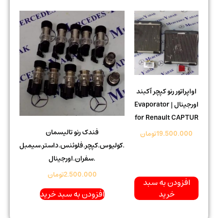
اواپراتور رنو کپچر آکبند
اورجینال | Evaporator
for Renault CAPTUR
فندک رنو تالیسمان
19.500.000
تومان
.کولیوس.کپچر.فلوئنس.داستر.سیمبل
.سفران.اورجینال
2.500.000
تومان
افزودن به سبد
خرید
افزودن به سبد خرید