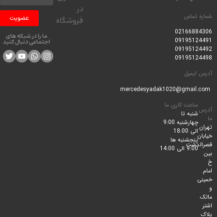
در
 تماس
عضویت
فروشگاه
0216688
ما را در شبکه های
0919512
اجتماعی دنبال کنید
0919512
0919512
ایمیل
ساعت کاری ما
شنبه تا
چهارشنبه 9:00
الی 18:00
پنجشنبه ها
لدشت
9:00 الی 14:00