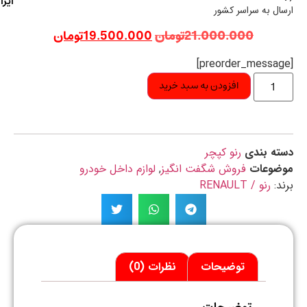
ایران
ال به سراسر کشور
21.000.000
تومان
19.500.000
تومان
افزودن به سبد خرید
ه بندی
رنو کپچر
ضوعات
فروش شگفت انگیز
,
لوازم داخل خودرو
د:
رنو / RENAULT
توضیحات
نظرات (0)