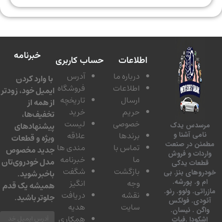
خبرنامه
اطلاعات
حساب کاربری
درباره ما
آدرس
با وارد کردن
اطلاعات
فروشگاه
ایمیل خود، زودتر
ارسال
تاریخچه
از همه از
حریم
خرید
تخفیف‌ها،
خصوصی
لیست
پیشنهادهای
سدس یدک
برندها
علاقه
امی آشنا و
ویژه و قطعات
ئن در صنعت
تماس با
مندی ها
جدید مخصوص
دات و فروش
ما
خبرنامه
مدل خودروی‌تان
عات یدکی
بازگشت
شگفت
وهای بنز. بی
باخبر شوید.
 و. پورشه.
وجه
انگیز
همیشه یک قدم
تی. ولوو. رنو.
نقشه
دریافت
جلوتر باشید.
ودی. فولکس
سایت
هدیه
گن . نیسان.
همکاری
کودا .فیات