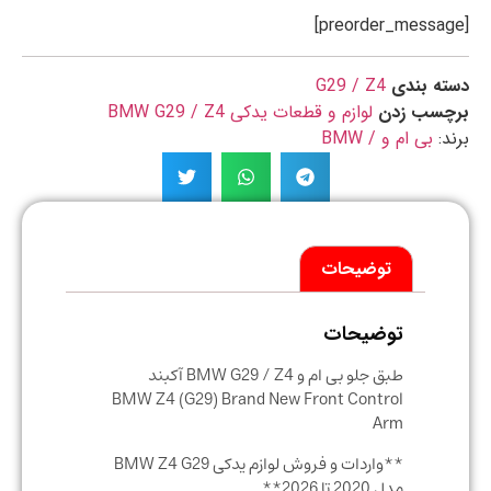
ه بندی
G29 / Z4
چسب زدن
لوازم و قطعات یدکی BMW G29 / Z4
د:
بی ام و / BMW
توضیحات
توضیحات
طبق جلو بی ام و BMW G29 / Z4 آکبند
BMW Z4 (G29) Brand New Front Control
Arm
**واردات و فروش لوازم یدکی BMW Z4 G29
مدل 2020 تا 2026**