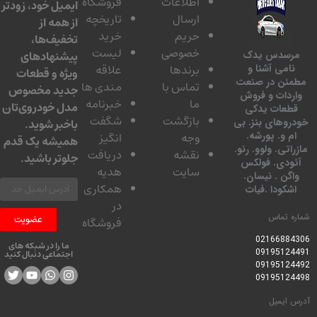
اطلاعات
فروشگاه
ایمیل خود، زودتر
ارسال
تاریخچه
از همه از
حریم
خرید
تخفیف‌ها،
خصوصی
لیست
پیشنهادهای
سدس یدک
برندها
علاقه
امی آشنا و
ویژه و قطعات
ئن در صنعت
تماس با
مندی ها
جدید مخصوص
دات و فروش
ما
خبرنامه
مدل خودروی‌تان
عات یدکی
بازگشت
شگفت
وهای بنز. بی
باخبر شوید.
 و. پورشه.
وجه
انگیز
همیشه یک قدم
تی. ولوو. رنو.
نقشه
دریافت
جلوتر باشید.
ودی. فولکس
سایت
هدیه
گن . نیسان.
همکاری
کودا .فیات
در
 تماس
عضویت
فروشگاه
0216688
ما را در شبکه های
0919512
اجتماعی دنبال کنید
0919512
0919512
ایمیل