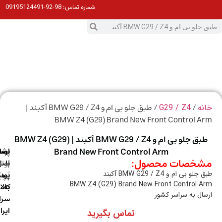
98-92-09195124491
شماره تماس:
0
ت
/
/ طبق جلو بی ام و BMW G29 / Z4 آکبند |
ه
G29 / Z4
BMW Z4 (G29) Brand New Front Control 
طبق جلو بی ام و BMW G29 / Z4 آکبند | BMW Z4 (G29)
Brand New Front Control Arm
ارسال
اصالت
پشتیبانی
خصات محصول:
با
اصل
(واتس
و بی ام و BMW G29 / Z4 آکبند
آپ)
بودن
پست
BMW Z4 (G29) Brand New Front Control 
به
کالا
ال به سراسر کشور
سراسر
ایران
تماس بگیرید