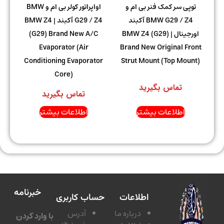
توپی سر کمک فنر بی ام و
اواپراتور کولر بی ام و BMW
BMW G29 / Z4 آکبند
G29 / Z4 آکبند | BMW Z4
اورجینال | BMW Z4 (G29)
(G29) Brand New A/C
Evaporator (Air
Brand New Original Front
Conditioning Evaporator
Strut Mount (Top Mount)
Core)
تماس بگیرید
تماس بگیرید
اطلاعات بیشتر
اطلاعات بیشتر
خبرنامه
اطلاعات
حساب کاربری
درباره ما
آدرس
با وارد کردن