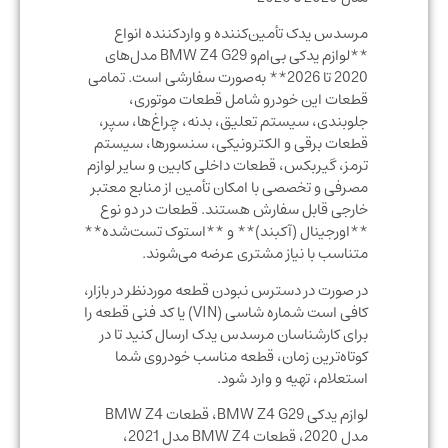
مرسدس یدک تأمین‌کننده و واردکننده انواع
**لوازم یدکی بی‌ام‌و BMW Z4 G29 مدل‌های
2020 تا 2026** به‌صورت سفارشی است. تمامی
قطعات این خودرو شامل قطعات موتوری،
جلوبندی، سیستم تعلیق، بدنه، چراغ‌ها، سپر،
قطعات برقی و الکترونیکی، سنسورها، سیستم
ترمز، گیربکس، قطعات داخلی کابین و سایر لوازم
مصرفی و تخصصی با امکان تأمین از منابع معتبر
خارجی قابل سفارش هستند. قطعات در دو نوع
**اورجینال (آکبند)** و **استوک تست‌شده**
متناسب با نیاز مشتری عرضه می‌شوند.
در صورت در دسترس نبودن قطعه موردنظر در بازار،
کافی است شماره شاسی (VIN) یا کد فنی قطعه را
برای کارشناسان مرسدس یدک ارسال کنید تا در
کوتاه‌ترین زمان، قطعه مناسب خودروی شما
استعلام، تهیه و وارد شود.
لوازم یدکی BMW Z4 G29، قطعات BMW Z4
مدل 2020، قطعات BMW Z4 مدل 2021،