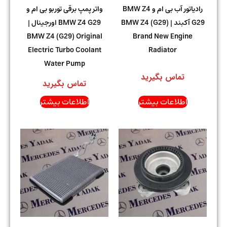
رادیاتور آب بی ام و BMW Z4
واتر پمپ برقی توربو بی ام و
G29 آکبند | BMW Z4 (G29)
BMW Z4 G29 اورجینال |
BMW Z4 (G29) Original
Brand New Engine
Electric Turbo Coolant
Radiator
Water Pump
تماس بگیرید
تماس بگیرید
اطلاعات بیشتر
اطلاعات بیشتر