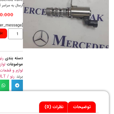
 Solenoid Valve
ارسال به سراسر 
00.000
[preorder_message]
اف
دسته بندی
رن
موضوعات
لواز
لوازم و قطعات
برند:
رنو / RENAULT
توضیحات
نظرات (0)