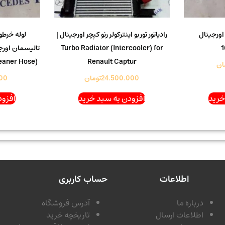
 اورجینال
رادیاتور توربو اینترکولر رنو کپچر اورجینال |
لوله خرط
Turbo Radiator (Intercooler) for
leaner Hose)
Renault Captur
ان
24.500.000
تومان
00
خرید
افزودن به سبد خرید
افزود
اطلاعات
حساب کاربری
درباره ما
آدرس فروشگاه
اطلاعات ارسال
تاریخچه خرید