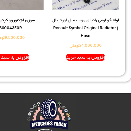
لوله خرطومی رادیاتور رنو سیمبل اورجینال
سوزن انژکتور رنو کپچر
166004350R
| Renault Symbol Original Radiator
Hose
9.500.000
توم
24.000.000
تومان
افزودن به سبد خرید
افزودن به سبد 