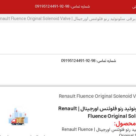
98-92-09195124491
شماره تماس:
ش
98-92-09195124491
شماره تماس:
شیر برقی سلونوئید رنو فلوئنس اورجینال | Renault
Fluence Original So
حصول:
شیر برقی سلونوِِِِِئید رنو فلوئنس اورجینال | Renault Fluence