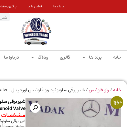
درباره ما
تماس با ما
پیگیری سفار
خانه
برند ها
گالری
وبلاگ
درباره ما
/
/ شیر برقی سلونوئید رنو فلوئنس اورجینال | Renault Fluence Original Solenoid Valve
خانه
رنو فلوئنس
حراج!
lenoid Valve
مشخصات م