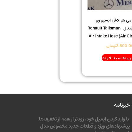
ومی هواکش ایسیو رنو
تالیسمان اورجینال | Renault Talisman
Air Intake Hose (Air C
3.500.0
تومان
ن به سبد خرید
خبرنامه
با وارد کردن ایمیل خود، زودتر از همه از تخفیف‌ها،
پیشنهادهای ویژه و قطعات جدید مخصوص مدل