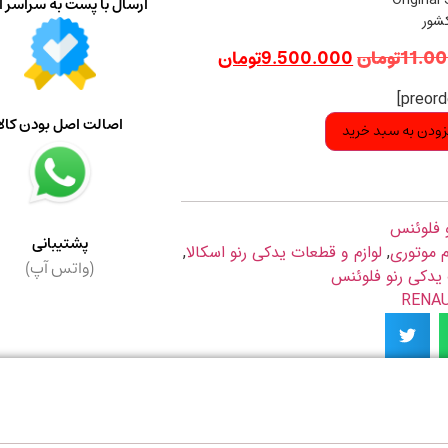
Original
ارسال با پست به سراسر ا
کشور
11.0
تومان
9.500.000
تومان
اصالت اصل بودن کالا
زودن به سبد خرید
و فلوئنس
پشتیبانی
م موتوری
,
لوازم و قطعات یدکی رنو اسکالا
,
(واتس آپ)
 یدکی رنو فلوئنس