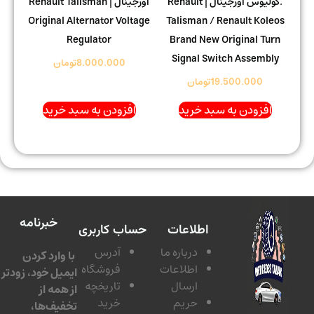
.کولیوس اورجینال | Renault
اورجینال | Renault Talisman
Original Alternator Voltage
Talisman / Renault Koleos
Regulator
Brand New Original Turn
Signal Switch Assembly
8.000.000
تومان
19.500.000
تومان
افزودن به سبد خرید
افزودن به سبد خرید
خبرنامه
اطلاعات
حساب کاربری
درباره ما
آدرس
با وارد کردن
اطلاعات
فروشگاه
ایمیل خود، زودتر
ارسال
تاریخچه
از همه از
حریم
خرید
تخفیف‌ها،