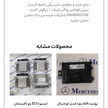
برای خرید و سفارش شیر برقی تخلیه کنستر
بنزین فولکس واگن پاسات / تیگوان آکبند
06H906517AE با شرکت مرسدس یدک تماس
حاصل نمایید
محصولات مشابه
یونیت uch رنو داستر اورجینال
ایسیو ECU رنو تالیسمان