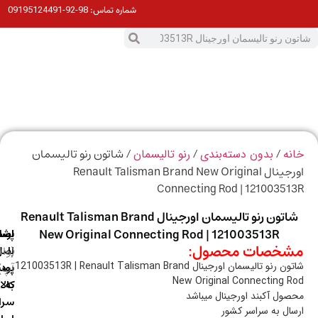
98-92-09195124491
شماره تماس:
0
ت
/
/
/ شاتون رنو تالیسمان
ه
بدون دسته‌بندی
رنو تالیسمان
اورجینال Renault Talisman Brand New Original
Connecting Rod | 1210035
شاتون رنو تالیسمان اورجینال Renault Talisman Brand
New Original Connecting Rod | 121003513R
ارسال
اصالت
پشتیبانی
خصات محصول:
با
اصل
(واتس
شاتون رنو تالیسمان اورجینال 121003513R | Renault Talisman Brand
آپ)
بودن
پست
New Original Connecting 
به
کالا
ول آکبند اورجینال میباشد
سراسر
ال به سراسر کشور