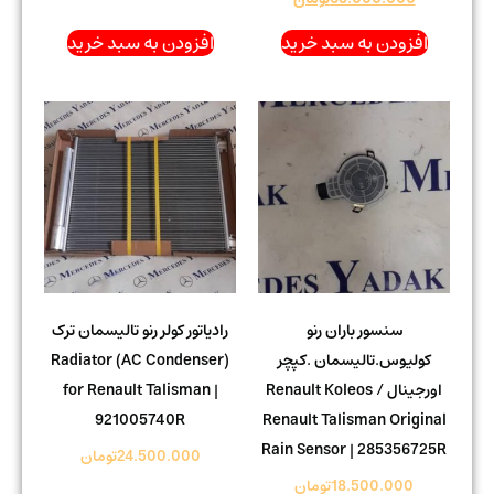
افزودن به سبد خرید
افزودن به سبد خرید
سنسور باران رنو
رادیاتور کولر رنو تالیسمان ترک
کولیوس.تالیسمان .کپچر
Radiator (AC Condenser)
اورجینال Renault Koleos /
for Renault Talisman |
921005740R
Renault Talisman Original
Rain Sensor | 285356725R
24.500.000
تومان
18.500.000
تومان