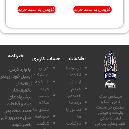
افزودن به سبد خرید
افزودن به سبد خرید
خبرنامه
اطلاعات
حساب کاربری
درباره ما
آدرس
با وارد کردن
اطلاعات
فروشگاه
ایمیل خود، زودتر
ارسال
تاریخچه
از همه از
حریم
خرید
تخفیف‌ها،
خصوصی
لیست
پیشنهادهای
سدس یدک
برندها
علاقه
امی آشنا و
ویژه و قطعات
ئن در صنعت
تماس با
مندی ها
جدید مخصوص
دات و فروش
ما
خبرنامه
مدل خودروی‌تان
عات یدکی
بازگشت
شگفت
وهای بنز. بی
باخبر شوید.