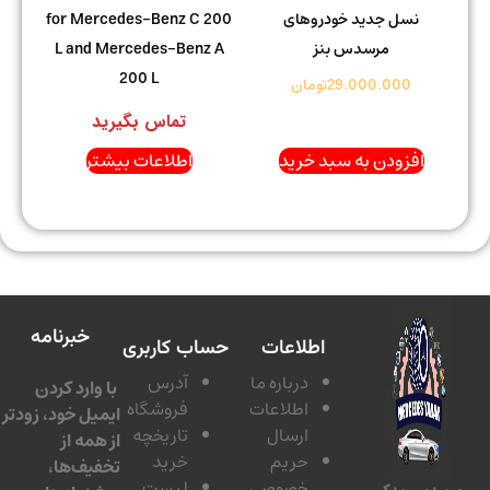
نسل جدید خودروهای
for Mercedes-Benz C 200
مرسدس بنز
L and Mercedes-Benz A
200 L
29.000.000
تومان
تماس بگیرید
افزودن به سبد خرید
اطلاعات بیشتر
خبرنامه
اطلاعات
حساب کاربری
درباره ما
آدرس
با وارد کردن
اطلاعات
فروشگاه
ایمیل خود، زودتر
ارسال
تاریخچه
از همه از
حریم
خرید
تخفیف‌ها،
خصوصی
لیست