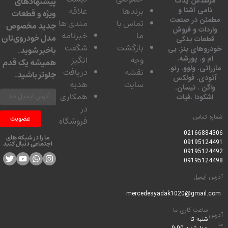
پیشنهادهای
سدس یدک
برندها
علاقه
امی آشنا و
ویژه و قطعات
ئن در صنعت
تماس با
مندی ها
جدید مخصوص
دات و فروش
ما
خبرنامه
مدل خودروی‌تان
عات یدکی
بازگشت
شگفت
وهای بنز. بی
باخبر شوید.
 و. پورشه.
وجه
انگیز
همیشه یک قدم
تی. ولوو. رنو.
نقشه
دریافت
جلوتر باشید.
ودی. فولکس
سایت
هدیه
گن . نیسان.
همکاری
کودا .فیات
در
 تماس
عضویت
فروشگاه
0216688
ما را در شبکه های
0919512
اجتماعی دنبال کنید
0919512
0919512
ایمیل
ساعت کاری ما
شنبه تا