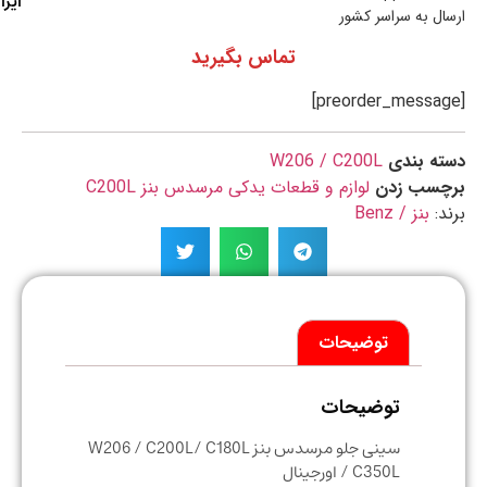
ایران
ال به سراسر کشور
تماس بگیرید
ه بندی
W206 / C200L
چسب زدن
لوازم و قطعات یدکی مرسدس بنز C200L
د:
بنز / Benz
توضیحات
توضیحات
سینی جلو مرسدس بنز W206 / C200L/ C180L
/ C350L اورجینال