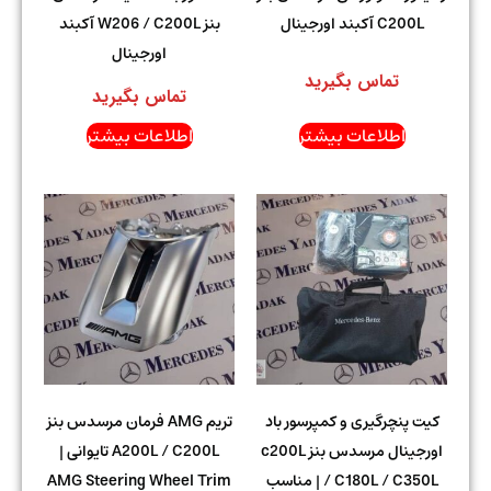
C200L آکبند اورجینال
بنز W206 / C200L آکبند
اورجینال
تماس بگیرید
تماس بگیرید
اطلاعات بیشتر
اطلاعات بیشتر
کیت پنچرگیری و کمپرسور باد
تریم AMG فرمان مرسدس بنز
اورجینال مرسدس بنز c200L
A200L / C200L تایوانی |
/ C180L / C350L | مناسب
AMG Steering Wheel Trim