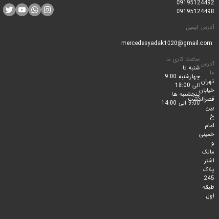
0919512
0919512
ایمیل
ساعت کاری ما
شنبه تا
چهارشنبه 9:00
الی 18:00
پنجشنبه ها
لدشت
9:00 الی 14:00