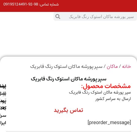
98-92-09195124491
شماره تماس:
0
ت
/
/ سپر پورشه ماکان استوک رنگ فابریک
ه
ماکان
سپر پورشه ماکان استوک رنگ فابریک
خصات محصول:
ارسال
اصالت
پشتیبانی
 پورشه ماکان استوک رنگ فابریک
با
اصل
(واتس
ال به سراسر کشور
آپ)
بودن
پست
به
کالا
تماس بگیرید
سراسر
ایران