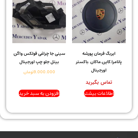
ایربگ فرمان پورشه
سینی جا چراغی فولکس واگن
پانامرا.کاین.ماکان .باکستر
بیتل جلو چپ اورجینال
اورجینال
9.000.000
تومان
تماس بگیرید
اطلاعات بیشتر
افزودن به سبد خرید