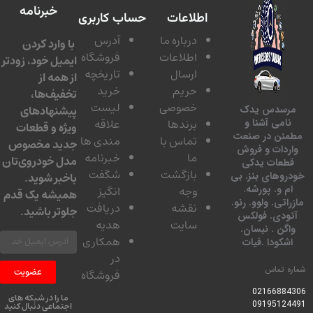
خبرنامه
اطلاعات
حساب کاربری
درباره ما
آدرس
با وارد کردن
اطلاعات
فروشگاه
ایمیل خود، زودتر
ارسال
تاریخچه
از همه از
حریم
خرید
تخفیف‌ها،
خصوصی
لیست
پیشنهادهای
سدس یدک
برندها
علاقه
امی آشنا و
ویژه و قطعات
ئن در صنعت
تماس با
مندی ها
جدید مخصوص
دات و فروش
ما
خبرنامه
مدل خودروی‌تان
عات یدکی
بازگشت
شگفت
وهای بنز. بی
باخبر شوید.
 و. پورشه.
وجه
انگیز
همیشه یک قدم
تی. ولوو. رنو.
نقشه
دریافت
جلوتر باشید.
ودی. فولکس
سایت
هدیه
گن . نیسان.
همکاری
کودا .فیات
در
 تماس
عضویت
فروشگاه
0216688
ما را در شبکه های
0919512
اجتماعی دنبال کنید