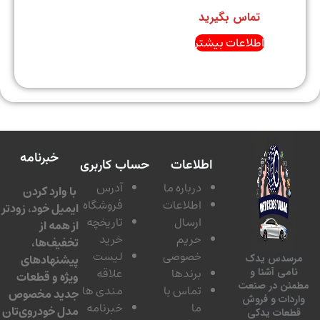
تماس بگیرید
اطلاعات بیشتر
خبرنامه
اطلاعات
حساب کاربری
درباره ما
آدرس
با وارد کردن
اطلاعات
فروشگاه
ایمیل خود، زودتر
ارسال
تاریخچه
از همه از
حریم
خرید
تخفیف‌ها،
خصوصی
لیست
پیشنهادهای
سدس یدک
برندها
علاقه
امی آشنا و
ویژه و قطعات
ئن در صنعت
تماس با
مندی ها
جدید مخصوص
دات و فروش
ما
خبرنامه
مدل خودروی‌تان
عات یدکی