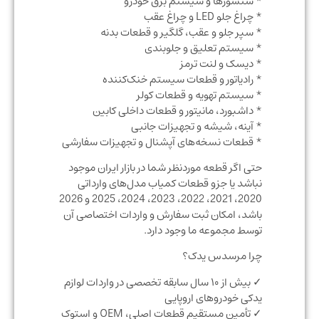
* سنسورها و سیستم برق خودرو
* چراغ جلو LED و چراغ عقب
* سپر جلو و عقب، گلگیر و قطعات بدنه
* سیستم تعلیق و جلوبندی
* دیسک و لنت ترمز
* رادیاتور و قطعات سیستم خنک‌کننده
* سیستم تهویه و قطعات کولر
* داشبورد، مانیتور و قطعات داخلی کابین
* آینه، شیشه و تجهیزات جانبی
* قطعات نسخه‌های آپشنال و تجهیزات سفارشی
حتی اگر قطعه موردنظر شما در بازار ایران موجود
نباشد یا جزو قطعات کمیاب مدل‌های وارداتی
2020، 2021، 2022، 2023، 2024، 2025 و 2026
باشد، امکان ثبت سفارش و واردات اختصاصی آن
توسط مجموعه ما وجود دارد.
چرا مرسدس یدک؟
✓ بیش از ۱۰ سال سابقه تخصصی در واردات لوازم
یدکی خودروهای اروپایی
✓ تأمین مستقیم قطعات اصلی، OEM و استوک