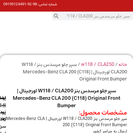
98-92-09195124491
شماره تماس:
0
ت
/
/ سپر جلو مرسدس بنز W118 /
ه
w118 / CLA250
CLA200 اورجینال | Mercedes-Benz CLA 200 (C118)
Original Front Bum
سپر جلو مرسدس بنز W118 / CLA200 اورجینال |
Mercedes-Benz CLA 200 (C118) Original Front
ارسال
اصالت
پشتیبانی
با
اصل
(واتس
Bumper
خصات محصول:
آپ)
بودن
پست
به
کالا
سپر جلو مرسدس بنز W118 / CLA200 اورجینال | Mercedes-Benz CLA
200 (C118) Original Front Bum
سراسر
ال به سراسر کشور