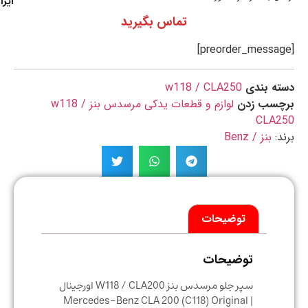
ایران
تماس بگیرید
ه بندی
w118 / CLA250
چسب زدن
لوازم و قطعات یدکی مرسدس بنز w118 /
CLA2
د:
بنز / Benz
توضیحات
توضیحات
سپر جلو مرسدس بنز W118 / CLA200 اورجینال
| Mercedes-Benz CLA 200 (C118) Original