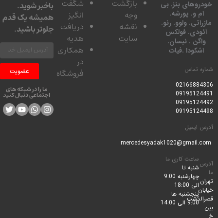
بازگشت
شگفت
وهای بنز. بی
باخبر شوید.
 و. پورشه.
وجه
انگیز
همیشه یک قدم
تی. ولوو. رنو.
نقشه
دریافت
جلوتر باشید.
ودی. فولکس
سایت
هدیه
گن . نیسان.
همکاری
کودا .فیات
در
 تماس
عضویت
فروشگاه
0216688
ما را در شبکه های
0919512
اجتماعی دنبال کنید
0919512
0919512
ایمیل
ساعت کاری ما
شنبه تا
چهارشنبه 9:00
الی 18:00
پنجشنبه ها
لدشت
9:00 الی 14:00