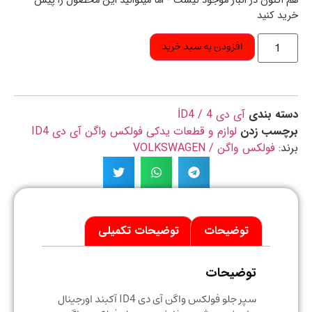
اکنون در انبار موجود نیست - اما میتوانید این محصول را پیش
د کنید
افزودن به سبد خرید
ه بندی
آی دی 4 / İD4
چسب زدن
لوازم و قطعات یدکی فولکس واگن آی دی ID4
د:
فولکس واگن / VOLKSWAGEN
توضیحات
توضیحات تکمیلی
توضیحات
سپر جلو فولکس واگن آی دی ID4 آکبند اورجینال