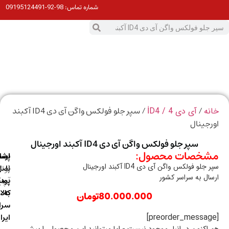
98-92-09195124491
شماره تماس:
0
ت
/
/ سپر جلو فولکس واگن آی دی ID4 آکبند
ه
آی دی 4 / İD4
جینال
سپر جلو فولکس واگن آی دی ID4 آکبند اورجینال
خصات محصول:
ارسال
اصالت
پشتیبانی
لو فولکس واگن آی دی ID4 آکبند اورجینال
با
اصل
(واتس
ال به سراسر کشور
آپ)
بودن
پست
به
کالا
80.000.000
تومان
سراسر
ایران