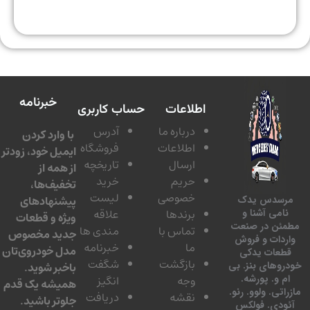
خبرنامه
اطلاعات
حساب کاربری
درباره ما
آدرس
با وارد کردن
اطلاعات
فروشگاه
ایمیل خود، زودتر
ارسال
تاریخچه
از همه از
حریم
خرید
تخفیف‌ها،
خصوصی
لیست
پیشنهادهای
سدس یدک
برندها
علاقه
امی آشنا و
ویژه و قطعات
ئن در صنعت
تماس با
مندی ها
جدید مخصوص
دات و فروش
ما
خبرنامه
مدل خودروی‌تان
عات یدکی
بازگشت
شگفت
وهای بنز. بی
باخبر شوید.
 و. پورشه.
وجه
انگیز
همیشه یک قدم
تی. ولوو. رنو.
نقشه
دریافت
جلوتر باشید.
ودی. فولکس