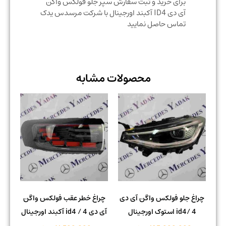
برای خرید و ثبت سفارش سپر جلو فولکس واگن
آی دی ID4 آکبند اورجینال با شرکت مرسدس یدک
تماس حاصل نمایید
محصولات مشابه
چراغ جلو فولکس واگن آی دی
چراغ خطر عقب فولکس واگن
4 /id4 استوک اورجینال
آی دی 4 / id4 آکبند اورجینال