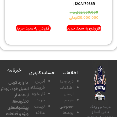
| 120A17936R
32.500.000
تومان
30.000.000
تومان
افزودن به سبد خرید
افزودن به سبد خرید
خبرنامه
اطلاعات
حساب کاربری
درباره ما
آدرس
با وارد کردن
اطلاعات
فروشگاه
ایمیل خود، زودتر
ارسال
تاریخچه
از همه از
حریم
خرید
تخفیف‌ها،
خصوصی
لیست
پیشنهادهای
سدس یدک
برندها
علاقه
امی آشنا و
ویژه و قطعات
ئن در صنعت