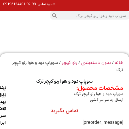
98-92-09195124491
شماره تماس:
0
ت
/
/
/ سوپاپ دود و هوا رنو کپچر
ه
بدون دسته‌بندی
رنو کپچر
ک
سوپاپ دود و هوا رنو کپچر ترک
خصات محصول:
ارسال
اصالت
پشتیبانی
اپ دود و هوا رنو کپچر ترک
با
اصل
(واتس
ال به سراسر کشور
آپ)
بودن
پست
به
کالا
تماس بگیرید
سراسر
ایران