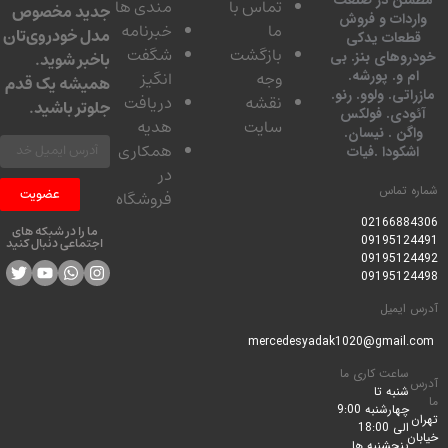
تماس با
مندی ها
جدید مخصوص
دات و فروش
ما
خبرنامه
مدل خودروی‌تان
عات یدکی
بازگشت
شگفت
وهای بنز. بی
باخبر شوید.
 و. پورشه.
وجه
انگیز
همیشه یک قدم
تی. ولوو. رنو.
نقشه
دریافت
جلوتر باشید.
ودی. فولکس
سایت
هدیه
گن . نیسان.
همکاری
کودا .فیات
در
 تماس
عضویت
فروشگاه
0216688
ما را در شبکه های
0919512
اجتماعی دنبال کنید
0919512
0919512
ایمیل
ساعت کاری ما
شنبه تا
چهارشنبه 9:00
الی 18:00
پنجشنبه ها