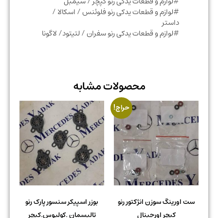
#لوازم و قطعات یدکی رنو کپچر / سیمبل
#لوازم و قطعات یدکی رنو فلوئنس / اسکالا /
داستر
#لوازم و قطعات یدکی رنو سفران / لتیتود/ لاگونا
محصولات مشابه
حراج!
ست اورینگ سوزن انژکتور رنو
بوزر اسپیکر سنسور پارک رنو
کپچر اورجینال
تالیسمان .کولیوس.کپچر