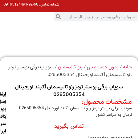
98-92-09195124491
شماره تماس:
0
ت
/
/
/ سوپاپ برقی بوستر ترمز
ه
بدون دسته‌بندی
رنو تالیسمان
تالیسمان آکبند اورجینال 0265005354
سوپاپ برقی بوستر ترمز رنو تالیسمان آکبند اورجینال
0265005354
ارسال
اصالت
پشتیبانی
خصات محصول:
با
اصل
(واتس
پ برقی بوستر ترمز رنو تالیسمان آکبند اورجینال 0265005354
آپ)
بودن
پست
ال به سراسر کشور
به
کالا
سراسر
تماس بگیرید
ایران