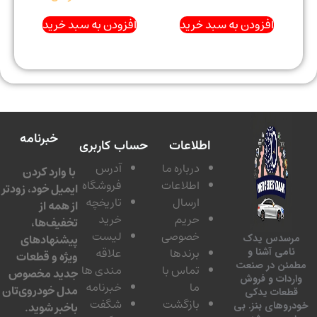
افزودن به سبد خرید
افزودن به سبد خرید
خبرنامه
اطلاعات
حساب کاربری
درباره ما
آدرس
با وارد کردن
اطلاعات
فروشگاه
ایمیل خود، زودتر
ارسال
تاریخچه
از همه از
حریم
خرید
تخفیف‌ها،
خصوصی
لیست
پیشنهادهای
سدس یدک
برندها
علاقه
امی آشنا و
ویژه و قطعات
ئن در صنعت
تماس با
مندی ها
جدید مخصوص
دات و فروش
ما
خبرنامه
مدل خودروی‌تان
عات یدکی
بازگشت
شگفت
وهای بنز. بی
باخبر شوید.