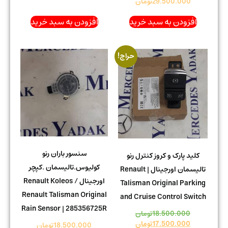
29.500.000
تومان
افزودن به سبد خرید
افزودن به سبد خرید
حراج!
سنسور باران رنو
کلید پارک و کروز کنترل رنو
کولیوس.تالیسمان .کپچر
تالیسمان اورجینال | Renault
اورجینال Renault Koleos /
Talisman Original Parking
Renault Talisman Original
and Cruise Control Switch
Rain Sensor | 285356725R
18.500.000
تومان
17.500.000
تومان
18.500.000
تومان