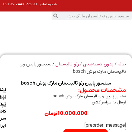
98-92-09195124491
شماره تماس:
0
ت
/
/
/ سنسور پایین رنو
ه
بدون دسته‌بندی
رنو تالیسمان
یسمان مارک بوش bosch
سنسور پایین رنو تالیسمان مارک بوش bosch
خصات محصول:
ارسال
اصالت
پشتیبانی
ور پایین رنو تالیسمان مارک بوش bosch
با
اصل
(واتس
ال به سراسر کشور
آپ)
بودن
پست
به
کالا
10.000.000
تومان
سراسر
ایران