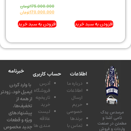
175.000.000
تومان
170.000.000
تومان
افزودن به سبد خرید
افزودن به سبد خرید
خبرنامه
اطلاعات
حساب کاربری
درباره ما
آدرس
با وارد کردن
اطلاعات
فروشگاه
ایمیل خود، زودتر
ارسال
تاریخچه
از همه از
حریم
خرید
تخفیف‌ها،
خصوصی
لیست
پیشنهادهای
سدس یدک
برندها
علاقه
امی آشنا و
ویژه و قطعات
ئن در صنعت
تماس با
مندی ها
جدید مخصوص
دات و فروش