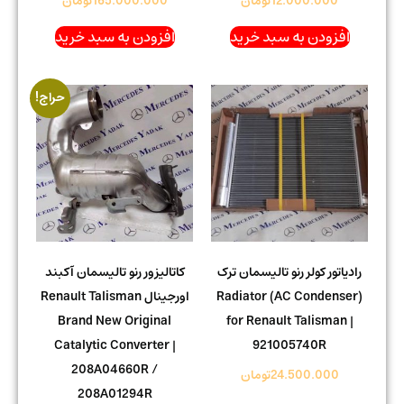
12.000.000
تومان
165.000.000
تومان
افزودن به سبد خرید
افزودن به سبد خرید
حراج!
رادیاتور کولر رنو تالیسمان ترک
کاتالیزور رنو تالیسمان آکبند
Radiator (AC Condenser)
اورجینال Renault Talisman
Brand New Original
for Renault Talisman |
Catalytic Converter |
921005740R
208A04660R /
24.500.000
تومان
208A01294R