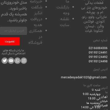
ما
خبرنامه
مدل خودروی‌تان
عات یدکی
بازگشت
شگفت
وهای بنز. بی
باخبر شوید.
 و. پورشه.
وجه
انگیز
همیشه یک قدم
تی. ولوو. رنو.
نقشه
دریافت
جلوتر باشید.
ودی. فولکس
سایت
هدیه
گن . نیسان.
همکاری
کودا .فیات
در
 تماس
عضویت
فروشگاه
0216688
ما را در شبکه های
0919512
اجتماعی دنبال کنید
0919512
0919512
ایمیل
ساعت کاری ما
شنبه تا
چهارشنبه 9:00
الی 18:00
پنجشنبه ها
لدشت
9:00 الی 14:00