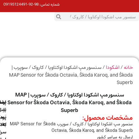
98-92-09195124491
شماره تماس:
0
ت
/
/ سنسور مپ اشکودا اوکتاویا / کاروک / سوپرب |
ه
اشکودا
MAP Sensor for Škoda Octavia, Škoda Karoq, and Šk
Supe
سنسور مپ اشکودا اوکتاویا / کاروک / سوپرب | MAP
Sensor for Škoda Octavia, Škoda Karoq, and Ško
ارسال
اصالت
پشتیبانی
با
اصل
(واتس
Superb
خصات محصول:
آپ)
بودن
پست
به
کالا
سنسور مپ اشکودا اوکتاویا / کاروک / سوپرب MAP Sensor for Škoda
Octavia, Škoda Karoq, and Škoda Sup
سراسر
ال به سراسر کشور