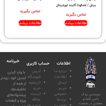
بیتل / اشکودا آکبند اورجینال
تماس بگیرید
تماس بگیرید
اطلاعات بیشتر
اطلاعات بیشتر
خبرنامه
اطلاعات
حساب کاربری
درباره ما
آدرس
با وارد کردن
اطلاعات
فروشگاه
ایمیل خود، زودتر
ارسال
تاریخچه
از همه از
حریم
خرید
تخفیف‌ها،
خصوصی
لیست
پیشنهادهای
سدس یدک
برندها
علاقه
امی آشنا و
ویژه و قطعات
ئن در صنعت
تماس با
مندی ها