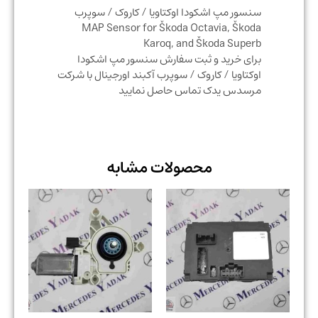
سنسور مپ اشکودا اوکتاویا / کاروک / سوپرب
MAP Sensor for Škoda Octavia, Škoda
Karoq, and Škoda Superb
برای خرید و ثبت سفارش سنسور مپ اشکودا
اوکتاویا / کاروک / سوپرب آکبند اورجینال با شرکت
مرسدس یدک تماس حاصل نمایید
محصولات مشابه