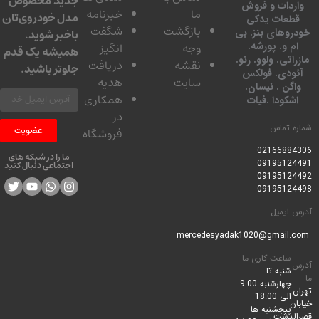
جدید مخصوص
دات و فروش
ما
خبرنامه
مدل خودروی‌تان
عات یدکی
بازگشت
شگفت
وهای بنز. بی
باخبر شوید.
 و. پورشه.
وجه
انگیز
همیشه یک قدم
تی. ولوو. رنو.
نقشه
دریافت
جلوتر باشید.
ودی. فولکس
سایت
هدیه
گن . نیسان.
همکاری
کودا .فیات
در
 تماس
عضویت
فروشگاه
0216688
ما را در شبکه های
0919512
اجتماعی دنبال کنید
0919512
0919512
ایمیل
ساعت کاری ما
شنبه تا
چهارشنبه 9:00
الی 18:00
پنجشنبه ها
لدشت