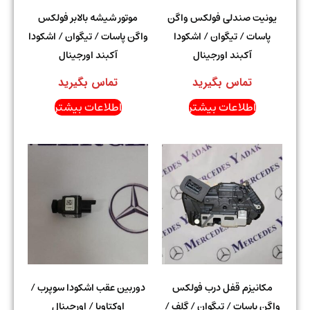
یونیت صندلی فولکس واگن
موتور شیشه بالابر فولکس
پاسات / تیگوان / اشکودا
واگن پاسات / تیگوان / اشکودا
آکبند اورجینال
آکبند اورجینال
تماس بگیرید
تماس بگیرید
اطلاعات بیشتر
اطلاعات بیشتر
مکانیزم قفل درب فولکس
دوربین عقب اشکودا سوپرب /
واگن پاسات / تیگوان / گلف /
اوکتاویا / اورجینال