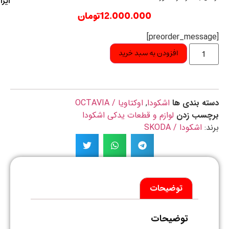
ایران
12.000.000
تومان
افزودن به سبد خرید
ه بندی ها
اشکودا
,
اوکتاویا / OCTAVIA
چسب زدن
لوازم و قطعات یدکی اشکودا
د:
اشکودا / SKODA
توضیحات
توضیحات