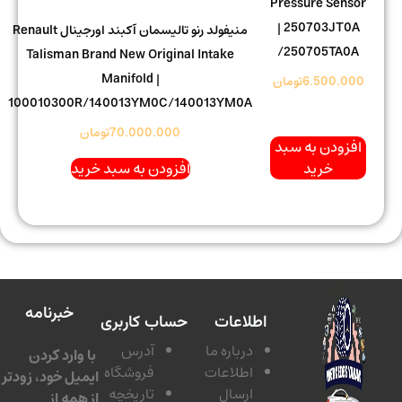
Pressure Sensor
| 250703JT0A
منیفولد رنو تالیسمان آکبند اورجینال Renault
/250705TA0A
Talisman Brand New Original Intake
Manifold |
6.500.000
تومان
100010300R/140013YM0C/140013YM0A
70.000.000
تومان
افزودن به سبد
خرید
افزودن به سبد خرید
خبرنامه
اطلاعات
حساب کاربری
درباره ما
آدرس
با وارد کردن
اطلاعات
فروشگاه
ایمیل خود، زودتر
ارسال
تاریخچه
از همه از