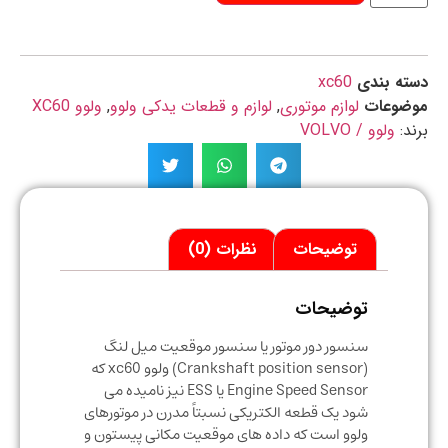
ه بندی
xc60
ضوعات
لوازم موتوری
,
لوازم و قطعات یدکی ولوو
,
ولوو XC60
د:
ولوو / VOLVO
توضیحات
نظرات (0)
توضیحات
سنسور دور موتور یا سنسور موقعیت میل لنگ
(Crankshaft position sensor) ولوو xc60 که
Engine Speed Sensor یا ESS نیز نامیده می
شود یک قطعه الکتریکی نسبتاً مدرن در موتورهای
ولوو است که داده های موقعیت مکانی پیستون و