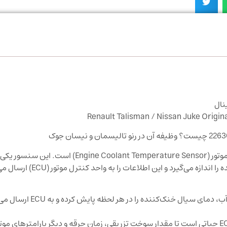
نال
Renault Talisman / Nissan Juke Origi
سنسور 22630‑ZJ70A یک سنسور دمای مایع خنک‌کننده موتور (ant Temperature Sensor
‌گیرد و این اطلاعات را به واحد کنترل موتور (ECU) ارسال می‌کند.
اندازه‌گیری دقیق دمای مایع خنک‌کننده: سنسور دمای آب
تنظیم عملکرد موتور بر اساس دما: اطلاعات دما برای ECU حیاتی است تا مقدار سوخت تزریقی، زمان جرقه و دیگر پارام