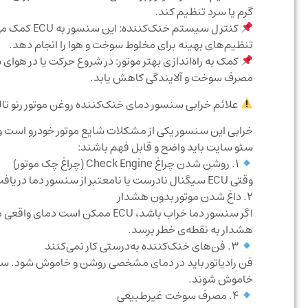
گرم یا سرد تنظیم کند.
کنترل سیستم
تنظیم‌های بهینه برای مخلوط سوخت و هوا را انجام دهد.
کمک به راه‌اندازی بهتر موتور: در شروع حرکت یا در هوای 
مصرف سوخت و آلایندگی کاهش یابد.
علائم خرابی سنسور دمای خنک‌کننده روغن موتور رنو تالیسمان
خرابی این سنسور یکی از مشکلات شایع موتور خودرو است و معم
سئو سایت باید واضح و قابل فهم باشند:
۱. روشن شدن چراغ Check Engine (چراغ چک موتور)
وقتی ECU سیگنال نادرست یا نامعتبر از سنسور دما دریافت کند، معمولاً چراغ چک موتور روشن می‌شود. این اولین نشانه مهم خرابی است.
۲. داغ شدن موتور بدون هشدار
اگر سنسور دما خراب باشد، ECU م
هشدار به نقطه‌ی خطر برسد.
۳. فن‌های خنک‌کننده به‌درستی کار نمی‌کنند
فن رادیاتور باید در دمای مشخصی روشن و خاموش شود. سنس
خاموش شوند.
۴. مصرف سوخت غیرطبیعی