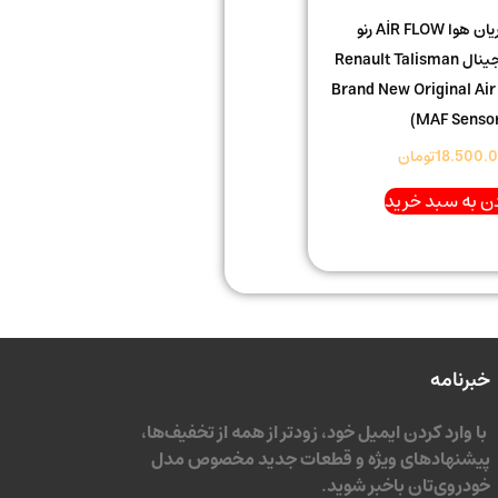
سنسور جریان هوا AİR FLOW رنو
تالیسمان اورجینال Renault Talisman
Brand New Original Air
(MAF Senso
18.500.
تومان
ن به سبد خرید
خبرنامه
با وارد کردن ایمیل خود، زودتر از همه از تخفیف‌ها،
پیشنهادهای ویژه و قطعات جدید مخصوص مدل
خودروی‌تان باخبر شوید.