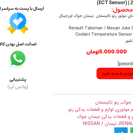
(ECT Sensor) |
حصول:
ارسال با پست به سراسر ا
ی موتور رنو تالیسمان .نیسان جوک اورجینال
Renault Talisman / Nissan Juke O
Coolant Temperature Sensor
کشور
اصالت اصل بودن کالا
5.000.000
تومان
زودن به سبد خرید
پشتیبانی
(واتس آپ)
جوک
,
رنو تالیسمان
م موتوری
,
لوازم و قطعات یدکی رنو
م و قطعات یدکی نیسان جوک
,
نیسان / NISSAN