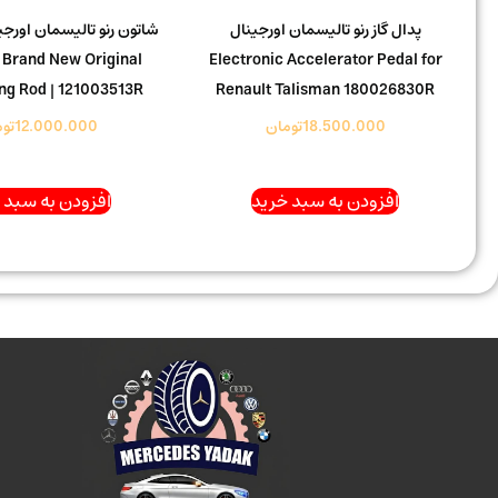
پدال گاز رنو تالیسمان اورجینال
 Brand New Original
Electronic Accelerator Pedal for
ng Rod | 121003513R
Renault Talisman 180026830R
18.500.000
تومان
12.000.000
تو
افزودن به سبد خرید
افزودن به سبد 