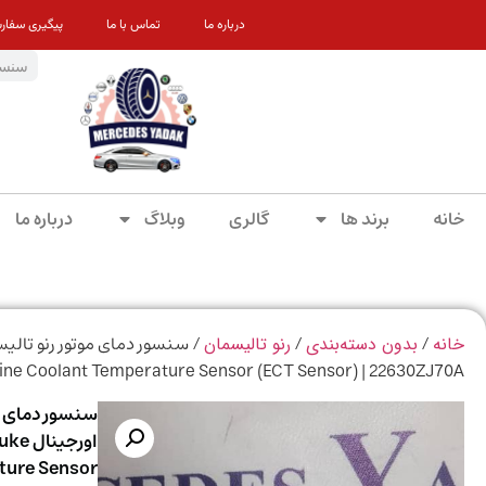
درباره ما
تماس با ما
پیگیری سفار
خانه
برند ها
گالری
وبلاگ
درباره ما
/
/
خانه
بدون دسته‌بندی
رنو تالیسمان
ine Coolant Temperature Sensor (ECT Sensor) | 22630ZJ70A
سنسور دمای م
اورجی
ture Sensor