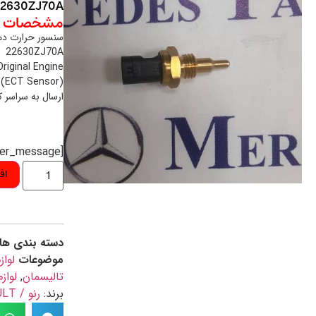
 22630ZJ70A
مشخصات م
سنسور حرارت دما
22630ZJ70A
riginal Engine
 (ECT Sensor)
ارسال به سراسر 
[preorder_message]
اف
دسته بندی ها
موضوعات
لواز
تالیسمان
,
لواز
برند:
رنو / RENAULT