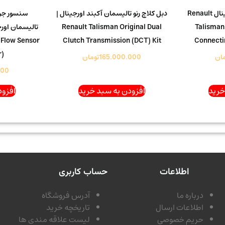
شاتون رنو تالیسمان اورجینال Renault
دبل کلاچ رنو تالیسمان آکبند اورجینال |
Renault Talisman Original Dual
Talisman
 Flow Sensor
Clutch Transmission (DCT) Kit
Connecti
r)
مان
165.000.000
تومان
000
خرید
افزودن به سبد خرید
افزود
اطلاعات
حساب کاربری
درباره ما
آدرس فروشگاه
اطلاعات ارسال
تاریخچه خرید
حریم خصوصی
لیست علاقه مندی ها