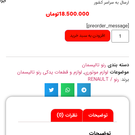
ایران
ال به سراسر کشور
18.500.000
تومان
افزودن به سبد خرید
ه بندی
رنو تالیسمان
ضوعات
لوازم موتوری
,
لوازم و قطعات یدکی رنو تالیسمان
د:
رنو / RENAULT
توضیحات
نظرات (0)
توضیحات