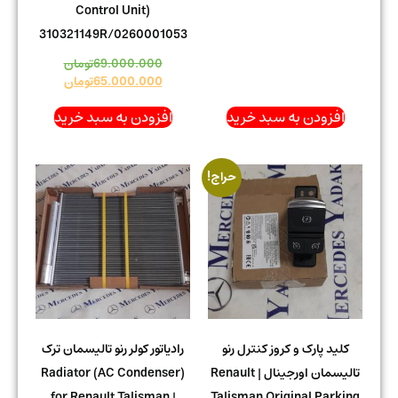
Control Unit)
310321149R/0260001053
69.000.000
تومان
65.000.000
تومان
افزودن به سبد خرید
افزودن به سبد خرید
حراج!
کلید پارک و کروز کنترل رنو
رادیاتور کولر رنو تالیسمان ترک
تالیسمان اورجینال | Renault
Radiator (AC Condenser)
for Renault Talisman |
Talisman Original Parking