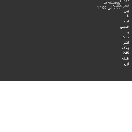
پنجشنبه ها
لدشت
9:00 الی 14:00