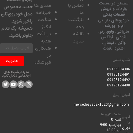
ئن در صنعت
تماس با
مندی ها
جدید مخصوص
دات و فروش
ما
خبرنامه
مدل خودروی‌تان
عات یدکی
بازگشت
شگفت
وهای بنز. بی
باخبر شوید.
 و. پورشه.
وجه
انگیز
همیشه یک قدم
تی. ولوو. رنو.
نقشه
دریافت
جلوتر باشید.
ودی. فولکس
سایت
هدیه
گن . نیسان.
همکاری
کودا .فیات
در
 تماس
عضویت
فروشگاه
0216688
ما را در شبکه های
0919512
اجتماعی دنبال کنید
0919512
0919512
ایمیل
ساعت کاری ما
شنبه تا
چهارشنبه 9:00
الی 18:00