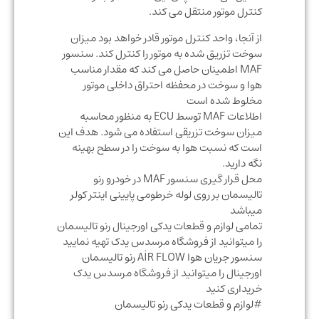
کنترل موتور منتقل می کند.
از آنجا، واحد کنترل موتور قادر خواهد بود میزان
سوخت تزریق شده به موتور را کنترل کند. سنسور
MAF اطمینان حاصل می کند که مقدار مناسب
هوا و سوخت در محفظه احتراق داخلی موتور
مخلوط شده است
اطلاعات MAF توسط ECU به منظور محاسبه
میزان سوخت تزریقی استفاده می شود. هدف این
است که نسبت هوا به سوخت را در سطح بهینه
نگه دارید.
محل قرار گیری سنسور MAF در خودرو رنو
تالیسمان بر روی لوله خرطومی پایینی اینتر کولر
میباشد
تمامی لوازم و قطعات یدکی اورجینال رنو تالیسمان
را میتوانید از فروشگاه مرسدس یدک تهیه نمایید
سنسور جریان هوا AİR FLOW رنو تالیسمان
اورجینال را میتوانید از فروشگاه مرسدس یدک
خریداری کنید
#لوازم و قطعات یدکی رنو تالیسمان