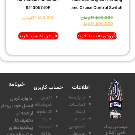
921005740R
and Cruise Control Switch
18.500.000
تومان
24.500.000
تومان
17.500.000
تومان
افزودن به سبد خرید
افزودن به سبد خرید
خبرنامه
اطلاعات
حساب کاربری
درباره ما
آدرس
با وارد کردن
اطلاعات
فروشگاه
ایمیل خود، زودتر
ارسال
تاریخچه
از همه از
حریم
خرید
تخفیف‌ها،
خصوصی
لیست
پیشنهادهای
سدس یدک
برندها
علاقه
امی آشنا و
ویژه و قطعات