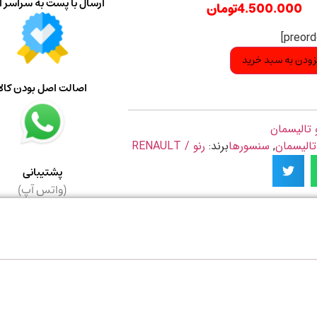
ارسال با پست به سراسر ا
4.500.000
تومان
زودن به سبد خرید
اصالت اصل بودن کالا
 تالیسمان
تالیسمان
,
سنسورها
برند:
رنو / RENAULT
پشتیبانی
(واتس آپ)