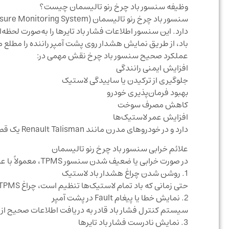
وظیفه سنسور باد چرخ رنو تالیسمان چیست؟
باد، از طریق نمایش هشدار روی پشت آمپر راننده را مطلع م
عملکرد صحیح سنسور باد چرخ نقش مهمی در:
افزایش ایمنی رانندگی
جلوگیری از ترکیدن یا ساییدگی لاستیک
بهبود فرمان‌پذیری خودرو
کاهش مصرف سوخت
افزایش عمر لاستیک‌ها
دارد و در خودروهای مدرن مانند Renault Talisman یک قطعه کاملاً ضروری محسوب می‌شود.
علائم خرابی سنسور باد چرخ رنو تالیسمان
در صورت خرابی یا ضعیف شدن سنسور TPMS، معمولاً با علائم زیر مواجه می‌شوید:
1. روشن شدن چراغ هشدار باد لاستیک
حتی زمانی که باد تمام لاستیک‌ها تنظیم است، چراغ TPMS روی داشبورد روشن می‌ماند.
2. نمایش خطا یا پیغام Fault در پشت آمپر
سیستم کنترل فشار باد قادر به دریافت اطلاعات صحیح ا
3. نمایش نادرست فشار باد تایرها