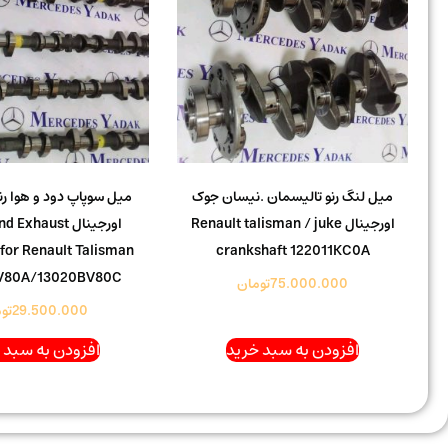
میل لنگ رنو تالیسمان .نیسان جوک
میل سوپاپ دود و هوا رن
اورجینال Renault talisman / juke
اورجینال Exhaust
for Renault Talisman
crankshaft 122011KC0A
V80A/13020BV80C
75.000.000
تومان
29.500.000
تو
افزودن به سبد خرید
افزودن به سبد 