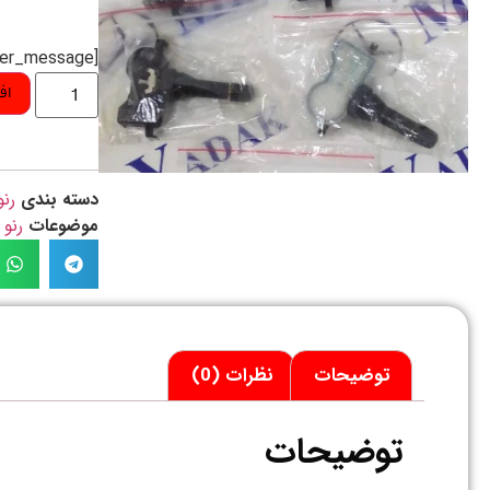
[preorder_message]
اف
دسته بندی
رنو
موضوعات
رنو 
توضیحات
نظرات (0)
توضیحات