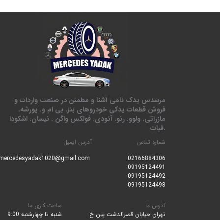
مرسدس یدک نامی آشنا و مطمئن در صنعت واردات و
فروش قطعات یدکی خودروهای بنز. بی ام و. پورشه.
مازراتی. ولوو. رنو. آئودی. فولکس واگن . نیسان. اشکودا
.فیات
شماره تماس
آدرس ایمیل
mercedesyadak1020@gmail.com
0216688430
6
09195124491
09195124492
09195124498
آدرس ما
ساعت کاری ما
تهران خیابان قصرالدشت بین خ
شنبه تا چهارشنبه 9:00