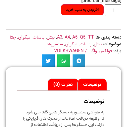
افزودن به سبد خرید
ه بندی ها
TT
,
Q5
,
A5
,
A4
,
A3
,
بیتل
,
پاسات
,
تیگوان
,
جتا
ضوعات
بیتل
,
پاسات
,
تیگوان
,
سنسورها
د:
فولکس واگن / VOLKSWAGEN
توضیحات
نظرات (0)
توضیحات
به طور کلی سنسور به حسگر هایی گفته می شود
که وظیفه دریافت اطلاعات از محرک های فیزیکی را
دارند، این حسگر ها پس از دریافت اطلاعات از