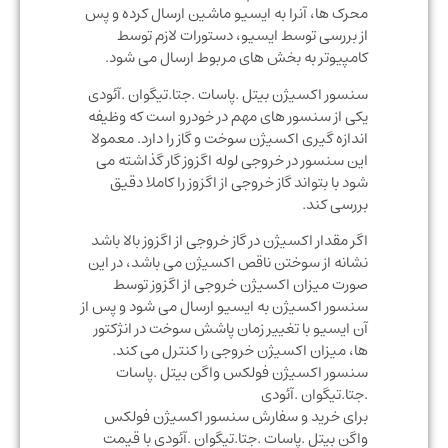
محرک ها، آنرا به ایسیو ماشین ارسال کرده و پس
از بررسی توسط ایسیو، دستورات لازم توسط
کامپیوتر به بخش های مربوط ارسال می شود.
سنسور اکسیژن بیتل .پاسات .جتا.تیگوان .آئودی
یکی از سنسور های مهم در خودرو است که وظیفه
اندازه گیری اکسیژن سوخت و گاز را دارد. معمولا
این سنسور در خروجی لوله اگزوز گار گذاشته می
شود با بتواند گاز خروجی از اگزوز را کاملا دقیق
بررسی کند.
اگر مقدار اکسیژن در گاز خروجی از اگزوز بالا باشد
نشانه از سوختن ناقص اکسیژن می باشد، در این
صورت میزان اکسیژن خروجی از اگزوز توسط
سنسور اکسیژن به ایسیو ارسال می شود و پس از
آن ایسیو با تغییر زمان پاشش سوخت در انژکتور
ها، میزان اکسیژن خروجی را کنترل می کند.
سنسور اکسیژن فولکس واگن بیتل .پاسات
.جتا.تیگوان .آئودی
برای خرید و سفارش سنسور اکسیژن فولکس
واگن بیتل .پاسات .جتا.تیگوان .آئودی با قیمت