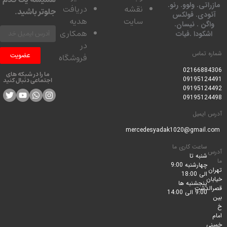
تی. ولوو. رنو.
نقشه
دریافت
جلوتر باشید.
ودی. فولکس
سایت
هدیه
گن . نیسان.
همکاری
کودا .فیات
در
 تماس
عضویت
فروشگاه
0216688
ما را در شبکه های
0919512
اجتماعی دنبال کنید
0919512
0919512
ایمیل
ساعت کاری ما
شنبه تا
چهارشنبه 9:00
الی 18:00
پنجشنبه ها
لدشت
9:00 الی 14:00