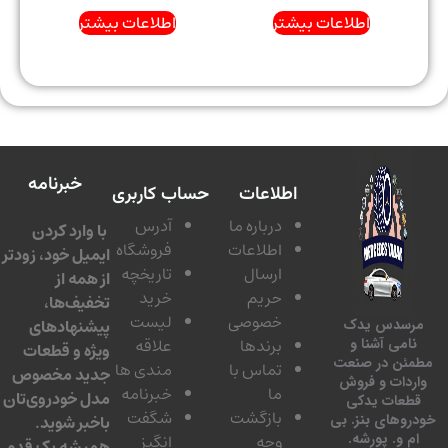
اطلاعات بیشتر
اطلاعات بیشتر
خبرنامه
اطلاعات
حساب کاربری
درباره ما
آدرس
با وارد کردن
اطلاعات
فروشگاه
ایمیل خود، زودتر
ارسال
تاریخچه
از همه از
حریم
خرید
تخفیف‌ها،
خصوصی
لیست
پیشنهادهای
سدس یدک
برندها
علاقه
امی آشنا و
ویژه و قطعات
ئن در صنعت
تماس با
مندی ها
جدید مخصوص
دات و فروش
ما
خبرنامه
مدل خودروی‌تان
عات یدکی
بازگشت
شگفت
وهای بنز. بی
باخبر شوید.
 و. پورشه.
وجه
انگیز
همیشه یک قدم