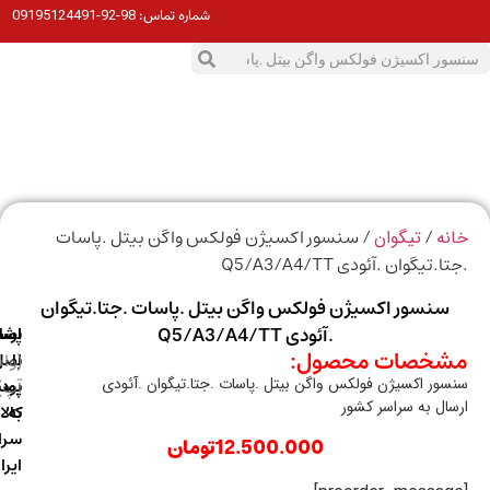
98-92-09195124491
شماره تماس:
0
ت
/
/ سنسور اکسیژن فولکس واگن بیتل .پاسات
ه
تیگوان
.تیگوان .آئودی Q5/A3/A4/TT
سنسور اکسیژن فولکس واگن بیتل .پاسات .جتا.تیگوان
.آئودی Q5/A3/A4/TT
ارسال
اصالت
پشتیبانی
خصات محصول:
با
اصل
(واتس
ور اکسیژن فولکس واگن بیتل .پاسات .جتا.تیگوان .آئودی
آپ)
بودن
پست
ال به سراسر کشور
به
کالا
سراسر
12.500.000
تومان
ایران