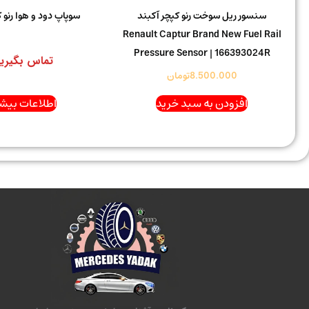
سنسور ریل سوخت رنو کپچر آکبند
سوپاپ دود و هوا رنو 
Renault Captur Brand New Fuel Rail
Pressure Sensor | 166393024R
تماس بگیری
8.500.000
تومان
افزودن به سبد خرید
اطلاعات بیشت