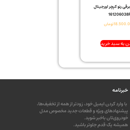
برقی رنو کپچر اورجینال
161206038
18.500.
تومان
ن به سبد خرید
خبرنامه
با وارد کردن ایمیل خود، زودتر از همه از تخفیف‌ها،
پیشنهادهای ویژه و قطعات جدید مخصوص مدل
خودروی‌تان باخبر شوید.
همیشه یک قدم جلوتر باشید.