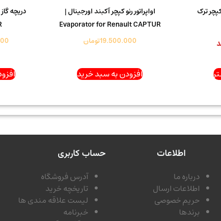
کپچر ترک
اواپراتور رنو کپچر آکبند اورجینال |
دریچه گاز 
R
Evaporator for Renault CAPTUR
19.500.000
تومان
000
د
ر
افزودن به سبد خرید
افزود
اطلاعات
حساب کاربری
درباره ما
آدرس فروشگاه
اطلاعات ارسال
تاریخچه خرید
حریم خصوصی
لیست علاقه مندی ها
برندها
خبرنامه