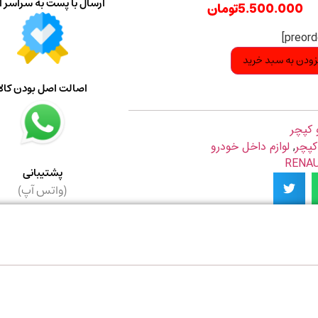
ارسال با پست به سراسر ا
5.500.000
تومان
زودن به سبد خرید
اصالت اصل بودن کالا
 کپچر
کپچر
,
لوازم داخل خودرو
پشتیبانی
(واتس آپ)