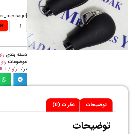
[preorder_message]
اف
دسته بندی
رنو
موضوعات
رنو 
برند:
رنو / RENAULT
توضیحات
نظرات (0)
توضیحات