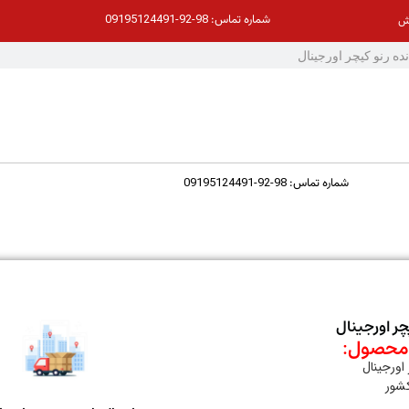
98-92-09195124491
شماره تماس:
ش
98-92-09195124491
شماره تماس:
چر اورجینال
حصول:
اورجینال
کشور