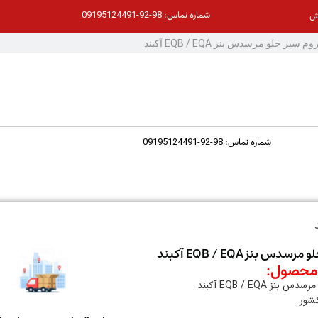
98-92-09195124491
شماره تماس:
ش
98-92-09195124491
شماره تماس:
دس بنز EQB / EQA آکبند
حصول:
نز EQB / EQA آکبند
کشور