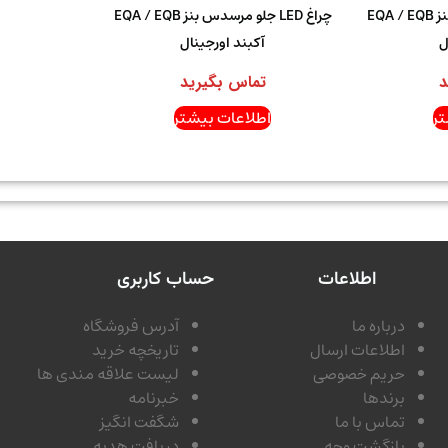
سپر و جلو پنجره مرسدس بنز EQA / EQB
چراغ LED جلو مرسدس بنز EQA / EQB
ل
آکبند اورجینال
د
تماس بگیرید
ر
اطلاعات بیشتر
اطلاعات
حساب کاربری
درباره ما
آدرس فروشگاه
اطلاعات ارسال
تاریخچه خرید
حریم خصوصی
لیست علاقه مندی ها
برندها
خبرنامه
تماس با ما
شگفت انگیز
بازگشت وجه
دریافت هدیه