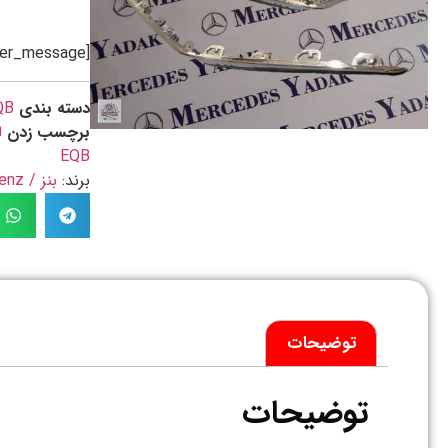
[preorder_message]
دسته بندی
QB
برچسب زدن
EQB
برند:
بنز / Benz
توضیحات
توضیحات