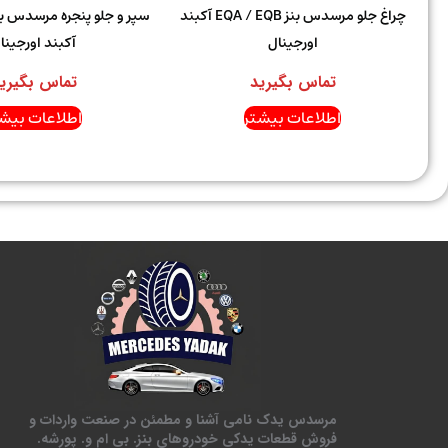
چراغ جلو مرسدس بنز EQA / EQB آکبند
اورجینال
آکبند اورجینا
تماس بگیرید
تماس بگیری
اطلاعات بیشتر
اطلاعات بیشت
مرسدس یدک نامی آشنا و مطمئن در صنعت واردات و
فروش قطعات یدکی خودروهای بنز. بی ام و. پورشه.