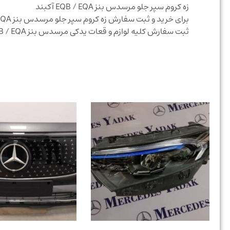
زه کروم سپر جلو مرسدس بنز EQB / EQA آکبند
برای خرید و ثبت سفارش زه کروم سپر جلو مرسدس بنز EQB / EQA آکبند با شرکت مرسدس یدک تماس حاصل نمایید
ثبت سفارش کلیه لوازم و قعات یدکی مرسدس بنز EQB / EQA در کوتاهترین زمان ممکن انجام میگردد