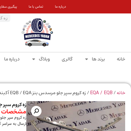
درباره ما
تماس با ما
پیگیری سفار
خانه
برند ها
گالری
وبلاگ
درباره ما
/
/ زه کروم سپر جلو مرسدس بنز EQB / EQA آکبند
خانه
EQA / EQB
زه کروم سپر جلو مرس
مشخصات م
زه کروم سپر جلو مرسدس ب
ارسال به سراسر 