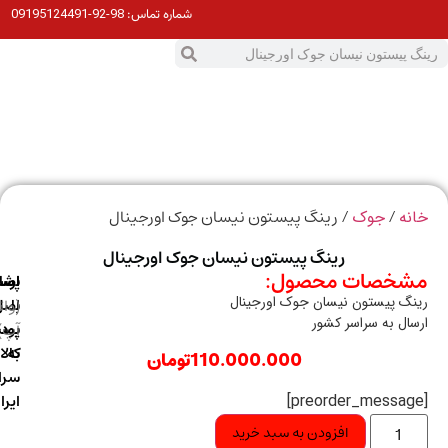
98-92-09195124491
شماره تماس:
0
ت
/
/ رینگ پیستون نیسان جوک اورجینال
ه
جوک
رینگ پیستون نیسان جوک اورجینال
خصات محصول:
ارسال
اصالت
پشتیبانی
گ پیستون نیسان جوک اورجینال
با
اصل
(واتس
ال به سراسر کشور
آپ)
بودن
پست
به
کالا
110.000.000
تومان
سراسر
ایران
افزودن به سبد خرید