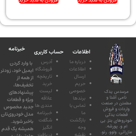
خبرنامه
اطلاعات
حساب کاربری
درباره ما
آدرس
با وارد کردن
اطلاعات
فروشگاه
ایمیل خود، زودتر
ارسال
تاریخچه
از همه از
حریم
خرید
تخفیف‌ها،
خصوصی
لیست
پیشنهادهای
سدس یدک
برندها
علاقه
امی آشنا و
ویژه و قطعات
ئن در صنعت
تماس با
مندی ها
جدید مخصوص
دات و فروش
ما
خبرنامه
مدل خودروی‌تان
عات یدکی
بازگشت
شگفت
وهای بنز. بی
باخبر شوید.
 و. پورشه.
وجه
انگیز
همیشه یک قدم
تی. ولوو. رنو.
نقشه
دریافت
جلوتر باشید.