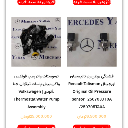
افزودن به سبد خرید
افزودن به سبد خرید
فشنگی روغن رنو تالیسمان
ترموستات واتر پمپ فولکس
اورجینال Renault Talisman
واگن بیتل.پاسات.تیگوان.جتا
Original Oil Pressure
.آئودی | Volkswagen
Thermostat Water Pump
Sensor | 250703JT0A
Assembly
/250705TA0A
6.500.000
تومان
25.000.000
تومان
افزودن به سبد خرید
افزودن به سبد خرید