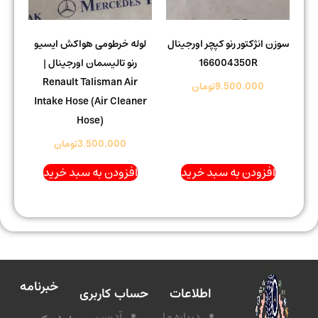
سوزن انژکتور رنو کپچر اورجینال
لوله خرطومی هواکش ایسیو
166004350R
رنو تالیسمان اورجینال |
Renault Talisman Air
9.500.000
تومان
Intake Hose (Air Cleaner
Hose)
3.500.000
تومان
افزودن به سبد خرید
افزودن به سبد خرید
خبرنامه
اطلاعات
حساب کاربری
درباره ما
آدرس