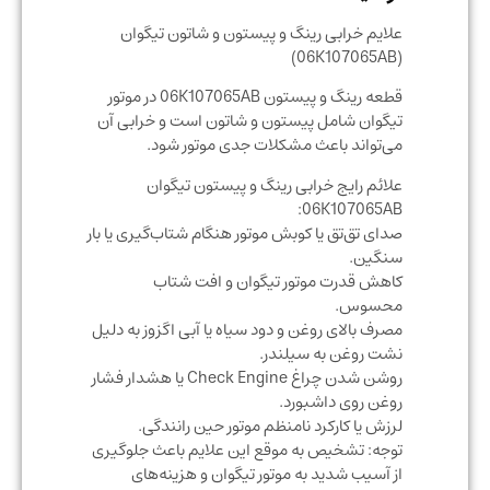
علایم خرابی رینگ و پیستون و شاتون تیگوان
(06K107065AB)
قطعه رینگ و پیستون 06K107065AB در موتور
تیگوان شامل پیستون و شاتون است و خرابی آن
می‌تواند باعث مشکلات جدی موتور شود.
علائم رایج خرابی رینگ و پیستون تیگوان
06K107065AB:
صدای تق‌تق یا کوبش موتور هنگام شتاب‌گیری یا بار
سنگین.
کاهش قدرت موتور تیگوان و افت شتاب
محسوس.
مصرف بالای روغن و دود سیاه یا آبی اگزوز به دلیل
نشت روغن به سیلندر.
روشن شدن چراغ Check Engine یا هشدار فشار
روغن روی داشبورد.
لرزش یا کارکرد نامنظم موتور حین رانندگی.
توجه: تشخیص به موقع این علایم باعث جلوگیری
از آسیب شدید به موتور تیگوان و هزینه‌های