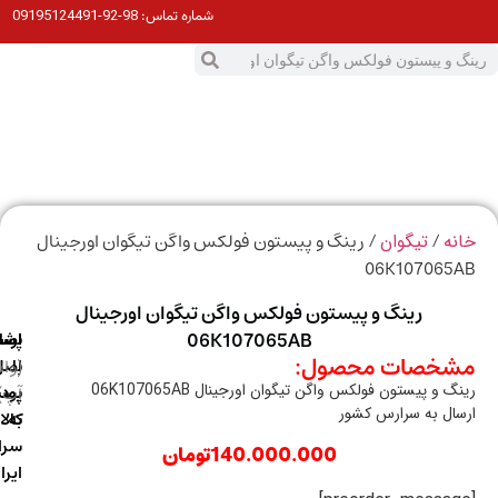
98-92-09195124491
شماره تماس:
0
ت
/
/ رینگ و پیستون فولکس واگن تیگوان اورجینال
ه
تیگوان
06K107065
رینگ و پیستون فولکس واگن تیگوان اورجینال
06K107065AB
ارسال
اصالت
پشتیبانی
خصات محصول:
با
اصل
(واتس
 و پیستون فولکس واگن تیگوان اورجینال 06K107065AB
آپ)
بودن
پست
ال به سرارس کشور
به
کالا
سراسر
140.000.000
تومان
ایران