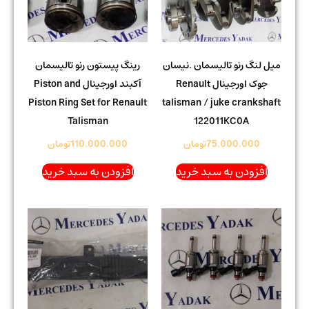
میل لنگ رنو تالیسمان .نیسان
رینگ پیستون رنو تالیسمان
جوک اورجینال Renault
آکبند اورجینال Piston and
Piston Ring Set for Renault
talisman / juke crankshaft
Talisman
122011KC0A
75.000.000
تومان
110.000.000
تومان
افزودن به سبد خرید
افزودن به سبد خرید