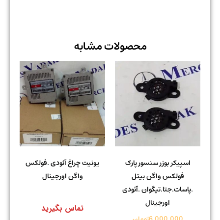
محصولات مشابه
اسپیکر بوزر سنسور پارک
یونیت چراغ آئودی .فولکس
فولکس واگن بیتل
واگن اورجینال
.پاسات.جتا.تیگوان .آئودی
اورجینال
تماس بگیرید
6.000.000
تومان