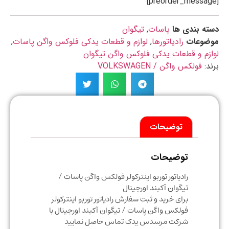
ه بندی ها
پاسات
,
تیگوان
ضوعات
رادیاتورها
,
لوازم و قطعات یدکی فلوکس واگن پاسات
,
زم و قطعات یدکی فلوکس واگن تیگوان
د:
فولکس واگن / VOLKSWAGEN
توضیحات
توضیحات
رادیاتور توربو اینترکولر فولکس واگن پاسات /
تیگوان آکبند اورجینال
برای خرید و ثبت سفارش رادیاتور توربو اینترکولر
فولکس واگن پاسات / تیگوان آکبند اورجینال با
شرکت مرسدس یدک تماس حاصل نمایید