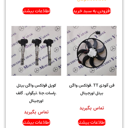
افزودن به سبد خرید
اطلاعات بیشتر
فن آئودی TT .فولکس واگن
کویل فولکس واگن بیتل
بیتل اورجینال
.پاسات.جتا .تیگوان . گلف
اورجینال
تماس بگیرید
تماس بگیرید
اطلاعات بیشتر
اطلاعات بیشتر