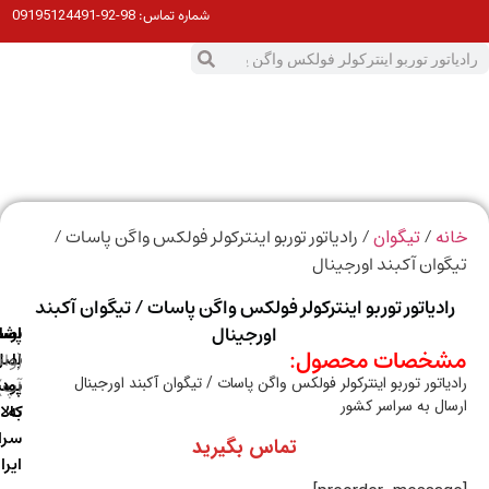
98-92-09195124491
شماره تماس:
0
ت
/
/ رادیاتور توربو اینترکولر فولکس واگن پاسات /
ه
تیگوان
وان آکبند اورجینال
ادیاتور توربو اینترکولر فولکس واگن پاسات / تیگوان آکبند
اورجینال
ارسال
اصالت
پشتیبانی
خصات محصول:
با
اصل
(واتس
یاتور توربو اینترکولر فولکس واگن پاسات / تیگوان آکبند اورجینال
آپ)
بودن
پست
ال به سراسر کشور
به
کالا
سراسر
تماس بگیرید
ایران