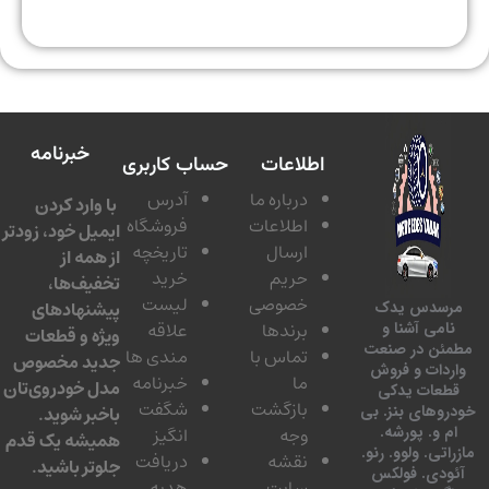
خبرنامه
اطلاعات
حساب کاربری
درباره ما
آدرس
با وارد کردن
اطلاعات
فروشگاه
ایمیل خود، زودتر
ارسال
تاریخچه
از همه از
حریم
خرید
تخفیف‌ها،
خصوصی
لیست
پیشنهادهای
سدس یدک
برندها
علاقه
امی آشنا و
ویژه و قطعات
ئن در صنعت
تماس با
مندی ها
جدید مخصوص
دات و فروش
ما
خبرنامه
مدل خودروی‌تان
عات یدکی
بازگشت
شگفت
وهای بنز. بی
باخبر شوید.
 و. پورشه.
وجه
انگیز
همیشه یک قدم
تی. ولوو. رنو.
نقشه
دریافت
جلوتر باشید.
ودی. فولکس
سایت
هدیه