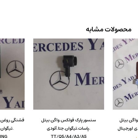
محصولات مشابه
اگن بیتل
سنسور پارک فولکس واگن بیتل
فشنگی روغن ف
دی اورجینال
.پاسات.تیگوان.جتا.آئودی
TT/Q5/A4/A3/A5
EHUNG