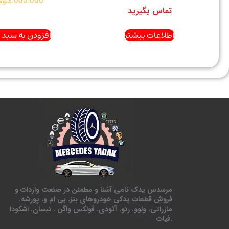
3.000.000
توم
تماس بگیرید
اطلاعات بیشتر
افزودن به سبد 
مرسدس یدک نامی آشنا و مطمئن در صنعت واردات و
فروش قطعات یدکی خودروهای بنز. بی ام و. پورشه.
مازراتی. ولوو. رنو. آئودی. فولکس واگن . نیسان. اشکودا
.فیات