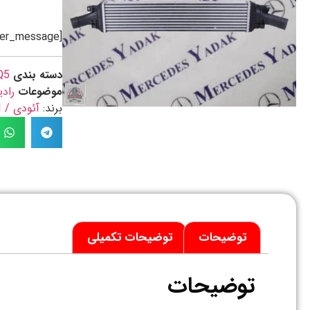
[preorder_message]
دسته بندی
Q5
موضوعات
رادی
برند:
آئودی / AUDI
توضیحات
توضیحات تکمیلی
توضیحات