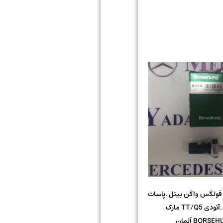
ولگس واگن بیتل .پاسات
.تیگوان .آئودی TT/Q5 مارک
BORS آلمان