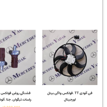
فن آئودی TT .فولکس واگن بیتل
فشنگی روغن فولکس و
اورجینال
.پاسات.تیگوان .جتا .آئو