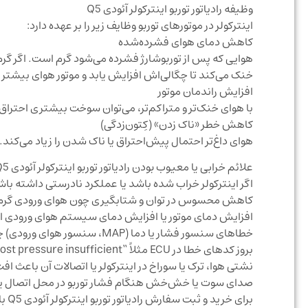
وظیفه رادیاتور توربو اینترکولر آئودی Q5
اینترکولر در موتورهای توربو وظایف زیر را بر عهده دارد:
کاهش دمای هوای فشرده‌شده
هوایی که پس از توربوشارژ فشرده می‌شود گرم است. اگر گرم ب
خنک می‌کند تا چگالی‌اش افزایش یابد و موتور هوای بیشت
افزایش راندمان موتور
با هوای خنک‌تر و متراکم‌تر، می‌توان سوخت بیشتری احتراق 
کاهش خطر «ناک زدن» (کِتون‌زدگی)
هوای داغ‌تر احتمال پیش‌احتراق یا ناک شدن را زیاد می‌کن
علائم خرابی یا معیوب بودن رادیاتور توربو اینترکولر آئودی Q5
اگر اینترکولر خراب شده باشد یا عملکرد نادرستی داشته با
کاهش محسوس در توان و شتابگیری چون هوای ورودی گرم‌تر و
افزایش دمای موتور یا افزایش دمای سیستم هوای ورودی اینت
خطاهای سنسور فشار یا دما (MAP، سنسور هوای ورودی) چون وضعیت هوا متفاوت از مقدار پیش‌بینی شده است
بروز کدهای خطا در ECU مثلاً “Boost pressure insufficient” یا “Charge air cooling circuit”
نشتی هوا، ترک یا سوراخ در اینترکولر یا اتصالات آن باعث
صدای سوت یا خش‌خش هنگام فشار توربو در محل اتصال یا در
برای خرید و ثبت سفارش رادیاتور توربو اینترکولر آئودی Q5 با شرکت مرسدس یدک تماس حاصل نمایید