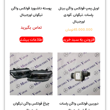
اویل پمپ فولکس واگن بیتل
پوسته داشبورد فولکس واگن
.پاسات .تیگوان .آئودی
تیگوان اورجینال
اورجینال
تماس بگیرید
45.000.000
تومان
افزودن به سبد خرید
اطلاعات بیشتر
دوربین فولکس واگن پاسات
چراغ فولکس واگن تیگوان