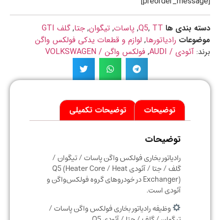
ه بندی ها
TT
,
Q5
,
پاسات
,
تیگوان
,
جتا
,
گلف GTI
ضوعات
رادیاتورها
,
لوازم و قطعات یدکی فولکس واگن
د:
آئودی / AUDI
,
فولکس واگن / VOLKSWAGEN
توضیحات
توضیحات تکمیلی
توضیحات
رادیاتور بخاری فولکس واگن پاسات / تیگوان /
گلف / جتا / آئودی Q5 (Heater Core / Heat
Exchanger) در خودروهای گروه فولکس‌واگن و
آئودی است.
وظیفه رادیاتور بخاری فولکس واگن پاسات /
تیگوان / گلف / جتا / آئودی Q5