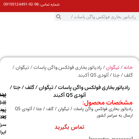
98-92-09195124491
شماره تماس:
0
ت
/
/ رادیاتور بخاری فولکس واگن پاسات / تیگوان /
ه
تیگوان
/ جتا / آئودی Q5 آکبند
ادیاتور بخاری فولکس واگن پاسات / تیگوان / گلف / جتا /
آئودی Q5 آکبند
ارسال
اصالت
پشتیبانی
خصات محصول:
با
اصل
(واتس
یاتور بخاری فولکس واگن پاسات / تیگوان / گلف / جتا / آئودی Q5
آپ)
بودن
پست
ال به سراسر کشور
به
کالا
سراسر
تماس بگیرید
ایران