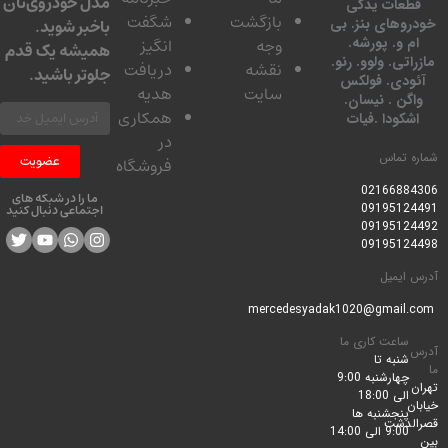
مدل خودروی‌تان
عات یدکی
بازگشت
شگفت
وهای بنز. بی
باخبر شوید.
 و. پورشه.
وجه
انگیز
همیشه یک قدم
تی. ولوو. رنو.
نقشه
دریافت
جلوتر باشید.
ودی. فولکس
سایت
هدیه
گن . نیسان.
همکاری
کودا .فیات
در
 تماس
عضویت
فروشگاه
0216688
ما را در شبکه های
0919512
اجتماعی دنبال کنید
0919512
0919512
ایمیل
ساعت کاری ما
شنبه تا
چهارشنبه 9:00
الی 18:00
پنجشنبه ها
لدشت
9:00 الی 14:00