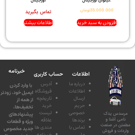
.تیگوان اورجینال
اورجینال
35.000.000
تومان
تماس بگیرید
افزودن به سبد خرید
اطلاعات بیشتر
خبرنامه
اطلاعات
حساب کاربری
درباره ما
آدرس
با وارد کردن
اطلاعات
فروشگاه
ایمیل خود، زودتر
ارسال
تاریخچه
از همه از
حریم
خرید
تخفیف‌ها،
خصوصی
لیست
پیشنهادهای
سدس یدک
برندها
علاقه
امی آشنا و
ویژه و قطعات
ئن در صنعت
تماس با
مندی ها
جدید مخصوص
دات و فروش
ما
خبرنامه