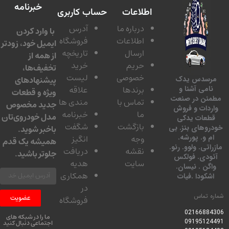
خبرنامه
اطلاعات
حساب کاربری
درباره ما
آدرس
با وارد کردن
اطلاعات
فروشگاه
ایمیل خود، زودتر
ارسال
تاریخچه
از همه از
حریم
خرید
تخفیف‌ها،
خصوصی
لیست
پیشنهادهای
سدس یدک
برندها
علاقه
امی آشنا و
ویژه و قطعات
ئن در صنعت
تماس با
مندی ها
جدید مخصوص
دات و فروش
ما
خبرنامه
مدل خودروی‌تان
عات یدکی
بازگشت
شگفت
وهای بنز. بی
باخبر شوید.
 و. پورشه.
وجه
انگیز
همیشه یک قدم
تی. ولوو. رنو.
نقشه
دریافت
جلوتر باشید.
ودی. فولکس
سایت
هدیه
گن . نیسان.
همکاری
کودا .فیات
در
 تماس
عضویت
فروشگاه
0216688
ما را در شبکه های
0919512
اجتماعی دنبال کنید