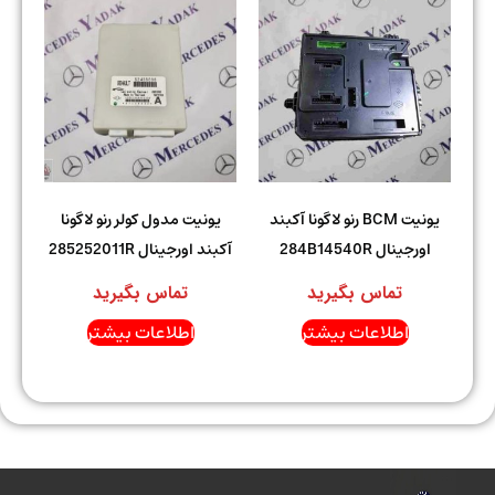
یونیت BCM رنو لاگونا آکبند
یونیت مدول کولر رنو لاگونا
اورجینال 284B14540R
آکبند اورجینال 285252011R
تماس بگیرید
تماس بگیرید
اطلاعات بیشتر
اطلاعات بیشتر