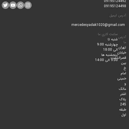
0919512
0919512
ایمیل
ساعت کاری ما
شنبه تا
چهارشنبه 9:00
الی 18:00
پنجشنبه ها
لدشت
9:00 الی 14:00