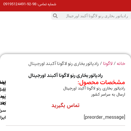
98-92-09195124491
شماره تماس:
0
ت
/
/ رادیاتور بخاری رنو لاگونا آکبند اورجینال
ه
لاگونا
رادیاتور بخاری رنو لاگونا آکبند اورجینال
خصات محصول:
ارسال
اصالت
پشتیبانی
اتور بخاری رنو لاگونا آکبند اورجینال
با
اصل
(واتس
ال به سراسر کشور
آپ)
بودن
پست
به
کالا
تماس بگیرید
سراسر
ایران