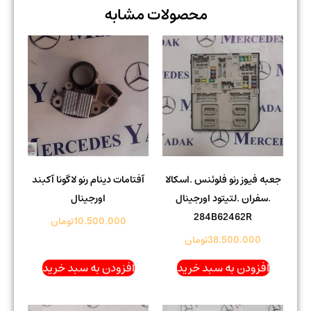
محصولات مشابه
جعبه فیوز رنو فلوئنس .اسکالا
آفتامات دینام رنو لاگونا آکبند
.سفران .لتیتود اورجینال
اورجینال
284B62462R
10.500.000
تومان
38.500.000
تومان
افزودن به سبد خرید
افزودن به سبد خرید