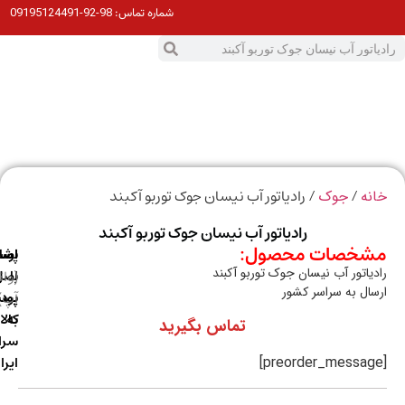
98-92-09195124491
شماره تماس:
0
ت
/
/ رادیاتور آب نیسان جوک توربو آکبند
ه
جوک
رادیاتور آب نیسان جوک توربو آکبند
خصات محصول:
ارسال
اصالت
پشتیبانی
یاتور آب نیسان جوک توربو آکبند
با
اصل
(واتس
ال به سراسر کشور
آپ)
بودن
پست
به
کالا
تماس بگیرید
سراسر
ایران