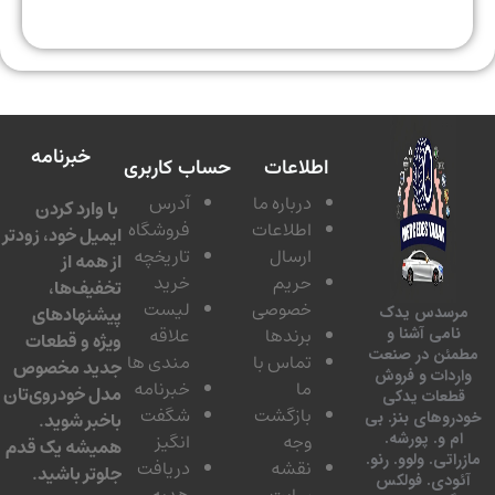
خبرنامه
اطلاعات
حساب کاربری
درباره ما
آدرس
با وارد کردن
اطلاعات
فروشگاه
ایمیل خود، زودتر
ارسال
تاریخچه
از همه از
حریم
خرید
تخفیف‌ها،
خصوصی
لیست
پیشنهادهای
سدس یدک
برندها
علاقه
امی آشنا و
ویژه و قطعات
ئن در صنعت
تماس با
مندی ها
جدید مخصوص
دات و فروش
ما
خبرنامه
مدل خودروی‌تان
عات یدکی
بازگشت
شگفت
وهای بنز. بی
باخبر شوید.
 و. پورشه.
وجه
انگیز
همیشه یک قدم
تی. ولوو. رنو.
نقشه
دریافت
جلوتر باشید.
ودی. فولکس