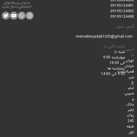
0216688
ما را در شبکه های
0919512
اجتماعی دنبال کنید
0919512
0919512
ایمیل
ساعت کاری ما
شنبه تا
چهارشنبه 9:00
الی 18:00
پنجشنبه ها
لدشت
9:00 الی 14:00