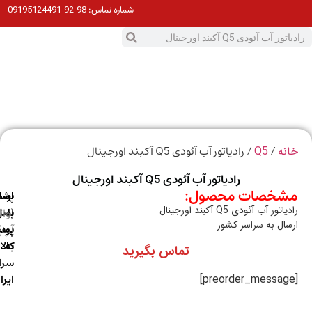
98-92-09195124491
شماره تماس:
0
ت
/
/ رادیاتور آب آئودی Q5 آکبند اورجینال
ه
Q5
رادیاتور آب آئودی Q5 آکبند اورجینال
خصات محصول:
ارسال
اصالت
پشتیبانی
ور آب آئودی Q5 آکبند اورجینال
با
اصل
(واتس
ال به سراسر کشور
آپ)
بودن
پست
به
کالا
تماس بگیرید
سراسر
ایران