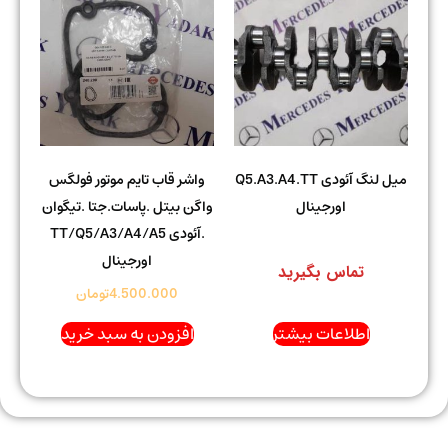
میل لنگ آئودی Q5.A3.A4.TT
واشر قاب تایم موتور فولگس
اورجینال
واگن بیتل .پاسات.جتا .تیگوان
.آئودی TT/Q5/A3/A4/A5
اورجینال
تماس بگیرید
4.500.000
تومان
اطلاعات بیشتر
افزودن به سبد خرید