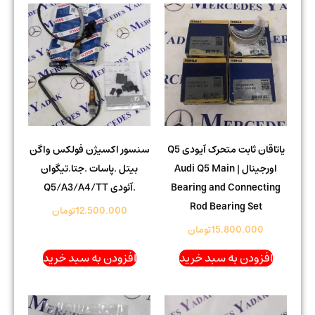
یاتاقان ثابت متحرک آیودی Q5
سنسور اکسیژن فولکس واگن
اورجینال | Audi Q5 Main
بیتل .پاسات .جتا.تیگوان
Bearing and Connecting
.آئودی Q5/A3/A4/TT
Rod Bearing Set
12.500.000
تومان
15.800.000
تومان
افزودن به سبد خرید
افزودن به سبد خرید