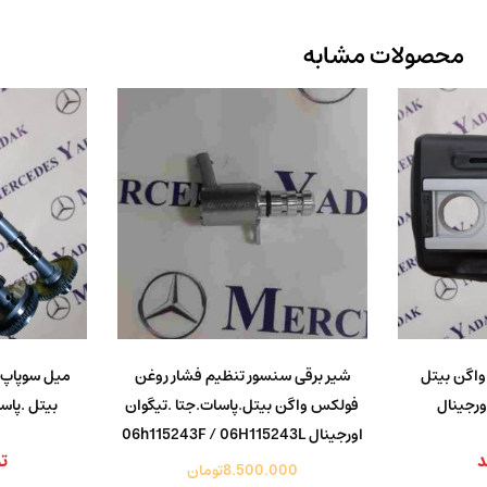
محصولات مشابه
واگن بیتل
شیر برقی سنسور تنظیم فشار روغن
میل سوپاپ 
ورجینال
فولکس واگن بیتل.پاسات.جتا .تیگوان
بیتل .پاس
اورجینال 06h115243F / 06H115243L
د
ت
8.500.000
تومان