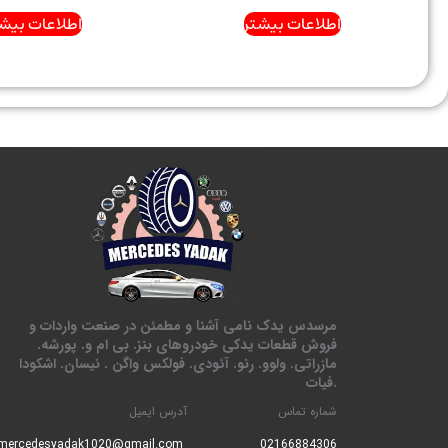
اطلاعات بیشتر
اطلاعات بیشت
مرسدس یدک نامی آشنا و مطمئن در صنعت واردات و
فروش قطعات یدکی خودروهای بنز. بی ام و. پورشه.
مازراتی. ولوو. رنو. آئودی. فولکس واگن . نیسان. اشکودا
.فیات
شماره تماس
آدرس ایمیل
mercedesyadak1020@gmail.com
0216688430
6