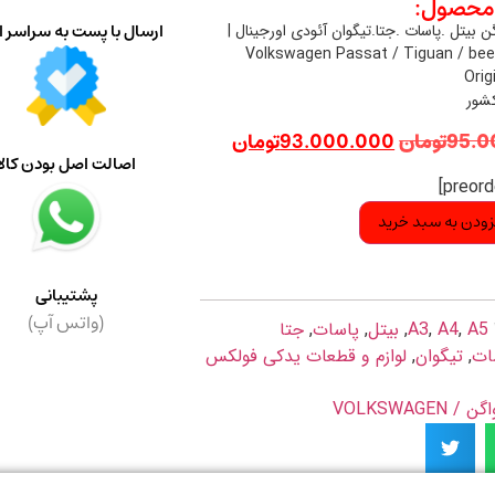
حصول:
ارسال با پست به سراسر ا
 بیتل .پاسات .جتا.تیگوان آئودی اورجینال |
Volkswagen Passat / Tiguan / bee
Orig
کشور
95.0
تومان
93.000.000
تومان
اصالت اصل بودن کالا
زودن به سبد خرید
پشتیبانی
(واتس آپ)
A5
,
A4
,
A3
,
بیتل
,
پاسات
,
جتا
ات
,
تیگوان
,
لوازم و قطعات یدکی فولکس
VOLKSWAGE