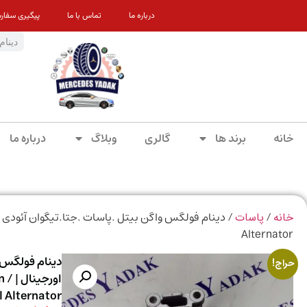
درباره ما
تماس با ما
پیگیری سفار
خانه
برند ها
گالری
وبلاگ
درباره ما
/
خانه
پاسات
Alternator
دینام فولگس و
حراج!
اورج
l Alternator