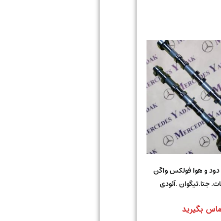
دود و هوا فولکس واگن
ات. جتا.تیگوان .آئودی
ماس بگیرید