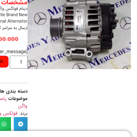
مشخصات م
دینام فولگس واگن
tle Brand New
inal Alternator
ارسال به سراسر 
00.000
[preorder_message]
اف
دسته بندی ها
موضوعات
پاس
واگن
برند:
فولکس واگن / N