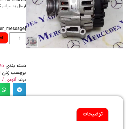
or for Audi A6
ارسال به سراسر 
[preorder_message]
اف
دسته بندی
A6
برچسب زدن
ل
برند:
آئودی / AUDI
توضیحات