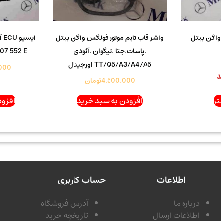
ولکس واگن بیتل
واشر قاب تایم موتور فولگس واگن بیتل
.پاسات.جتا .تیگوان .آئودی
07 552 E
TT/Q5/A3/A4/A5 اورجینال
000
د
4.500.000
تومان
ر
افزودن به سبد خرید
افزود
اطلاعات
حساب کاربری
درباره ما
آدرس فروشگاه
اطلاعات ارسال
تاریخچه خرید