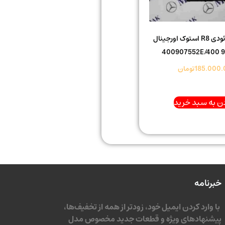
ایسیو ECU آئودی R8 استوک اورجینال
400907552E/400 9
185.000.
تومان
ن به سبد خرید
خبرنامه
با وارد کردن ایمیل خود، زودتر از همه از تخفیف‌ها،
پیشنهادهای ویژه و قطعات جدید مخصوص مدل