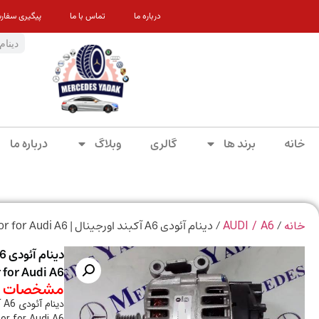
درباره ما
تماس با ما
پیگیری سفار
خانه
برند ها
گالری
وبلاگ
درباره ما
/
/ دینام آئودی A6 آکبند اورجینال | Brand New Original Alternator for Audi A6
خانه
AUDI / A6
 for Audi A6
مشخصات م