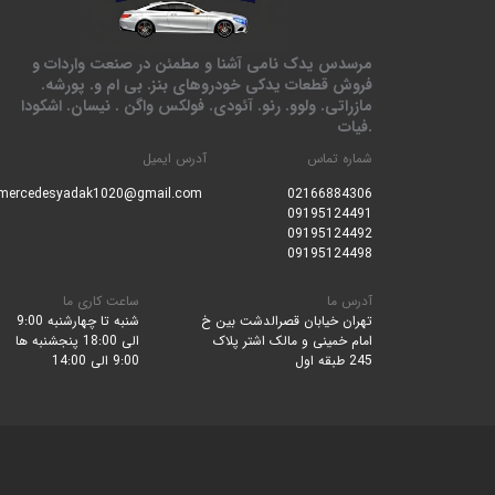
مرسدس یدک نامی آشنا و مطمئن در صنعت واردات و
فروش قطعات یدکی خودروهای بنز. بی ام و. پورشه.
مازراتی. ولوو. رنو. آئودی. فولکس واگن . نیسان. اشکودا
.فیات
شماره تماس
آدرس ایمیل
mercedesyadak1020@gmail.com
0216688430
6
09195124491
09195124492
09195124498
آدرس ما
ساعت کاری ما
تهران خیابان قصرالدشت بین خ
شنبه تا چهارشنبه 9:00
امام خمینی و مالک اشتر پلاک
الی 18:00 پنجشنبه ها
245 طبقه اول
9:00 الی 14:00