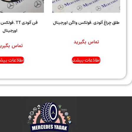
طلق چراغ آئودی .فولکس واگن اورجینال
فن آئودی TT .ف
اورجینال
تماس بگیرید
تماس بگیری
اطلاعات بیشتر
اطلاعات بیشت