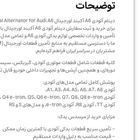
توضیحات
دینام آئودی A6 آکبند اورجینال Brand New Original Alternator for Audi A6
برای خرید و ثبت سفارش دینام آئودی A6 آکبند اورجینال با شرکت مرسدس یدک تماس حاصل نمایید
تأمین و واردات تخص
مشتریان در سراسر ایران فراهم کرده‌ایم.
کلیه قطعات شامل قطعات موتوری آئودی، گیربکس، سیستم 
دوره‌ای، و همچنین آپشن‌ها و تجهیزات داخلی خودرو قابل ت
پوشش کامل تمامی مدل‌های آئودی:
آئودی A1، A3، A4، A5، A6، A7، A8،
آئودی Q2، Q3، Q4 e-tron، Q5، Q6 e-tron، Q7، Q8، Q8 e-tron،
آئودی TT، آئودی R8، آئودی e-tron، و مدل‌های S و RS
مزایای خرید از مرسدس یدک:
– تأمین سریع قطعات یدکی آئودی با کمترین زمان ممکن
– قیمت مناسب به دلیل واردات مستقیم