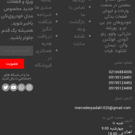
ویژه و قطعات
ئن در صنعت
تماس با
مندی ها
جدید مخصوص
دات و فروش
ما
خبرنامه
مدل خودروی‌تان
عات یدکی
بازگشت
شگفت
وهای بنز. بی
باخبر شوید.
 و. پورشه.
وجه
انگیز
همیشه یک قدم
تی. ولوو. رنو.
نقشه
دریافت
جلوتر باشید.
ودی. فولکس
سایت
هدیه
گن . نیسان.
همکاری
کودا .فیات
در
 تماس
عضویت
فروشگاه
0216688
ما را در شبکه های
0919512
اجتماعی دنبال کنید
0919512
0919512
ایمیل
ساعت کاری ما
شنبه تا
چهارشنبه 9:00
الی 18:00