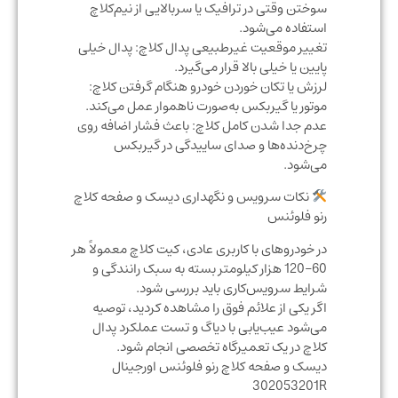
سوختن وقتی در ترافیک یا سربالایی از نیم‌کلاچ
استفاده می‌شود.
تغییر موقعیت غیرطبیعی پدال کلاچ: پدال خیلی
پایین یا خیلی بالا قرار می‌گیرد.
لرزش یا تکان خوردن خودرو هنگام گرفتن کلاچ:
موتور یا گیربکس به‌صورت ناهموار عمل می‌کند.
عدم جدا شدن کامل کلاچ: باعث فشار اضافه روی
چرخ‌دنده‌ها و صدای ساییدگی در گیربکس
می‌شود.
نکات سرویس و نگهداری دیسک و صفحه کلاچ
رنو فلوئنس
در خودروهای با کاربری عادی، کیت کلاچ معمولاً هر
60–120 هزار کیلومتر بسته به سبک رانندگی و
شرایط سرویس‌کاری باید بررسی شود.
اگر یکی از علائم فوق را مشاهده کردید، توصیه
می‌شود عیب‌یابی با دیاگ و تست عملکرد پدال
کلاچ در یک تعمیرگاه تخصصی انجام شود.
دیسک و صفحه کلاچ رنو فلوئنس اورجینال
302053201R