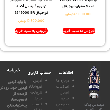
.اسکالا.سفران اورجینال
کولر رنو فلوئنس آکبند
اورجینال 924900016R
45.000.000
تومان
12.800.000
تومان
افزودن به سبد خرید
افزودن به سبد خرید
خبرنامه
اطلاعات
حساب کاربری
درباره ما
آدرس
با وارد کردن
اطلاعات
فروشگاه
ایمیل خود، زودتر
ارسال
تاریخچه
از همه از
حریم
خرید
تخفیف‌ها،
خصوصی
لیست
پیشنهادهای
سدس یدک
برندها
علاقه
امی آشنا و