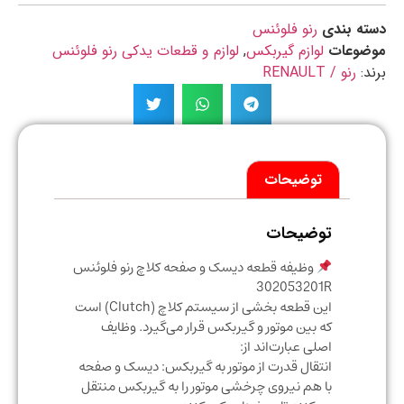
ه بندی
رنو فلوئنس
ضوعات
لوازم گیربکس
,
لوازم و قطعات یدکی رنو فلوئنس
د:
رنو / RENAULT
توضیحات
توضیحات
وظیفه قطعه دیسک و صفحه کلاچ رنو فلوئنس
302053201R
این قطعه بخشی از سیستم کلاچ (Clutch) است
که بین موتور و گیربکس قرار می‌گیرد. وظایف
اصلی عبارت‌اند از:
انتقال قدرت از موتور به گیربکس: دیسک و صفحه
با هم نیروی چرخشی موتور را به گیربکس منتقل