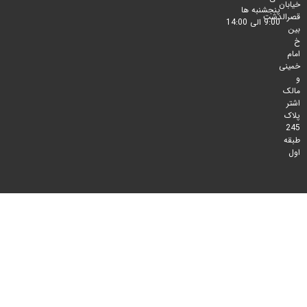
پنجشنبه ها
لدشت
9:00 الی 14:00