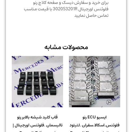
برای خرید و سفارش دیسک و صفحه کلاچ رنو
فلوئنس اورجینال 302053201R با قیمت مناسب
تماس حاصل نمایید
محصولات مشابه
ایسیو ECU رنو
قاب کلید شیشه بالابر رنو
فلوئنس.اسکالا.سفران .لتیتود
تالیسمان .فلوئنس اورجینال |