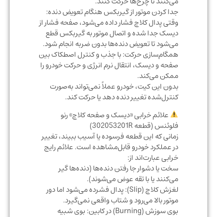
می‌کنند تا چرخ‌ها حرکت کنند.
جدا کردن موتور از گیربکس هنگام تعویض دنده:
وقتی پدال کلاچ فشار داده می‌شود، صفحه فشار از
دیسک جدا شده و اتصال موتور به گیربکس قطع
می‌شود تا تعویض دنده‌ها بدون ضربه انجام شود.
همگام‌سازی حرکت: با جذب و کنترل اصطکاک بین
صفحه و دیسک، انتقال نرم انرژی و حرکت خودرو را
ممکن می‌کند.
بدون این کیت، خودرو عملاً نمی‌تواند به‌صورت
کنترل‌شده تغییر دنده دهد یا حرکت کند.
علائم خرابی «دیسک و صفحه کلاچ» رنو
فلوئنس (قطعه 302053201R)
زمانی که این قطعه فرسوده یا آسیب ببیند، تغییر
در عملکرد خودرو قابل‌مشاهده است. علائم رایج
خرابی عبارت‌اند از:
سخت یا دشوار جا رفتن دنده‌ها (دنده‌ها گیر
می‌کنند یا با تقه عوض می‌شوند).
لغزش کلاچ (Slip): پدال فشرده می‌شود اما دور
موتور بالا می‌رود و شتاب واقعی نمی‌گیرد.
بوی سوزش (Burning) در کابین: بوی شبیه