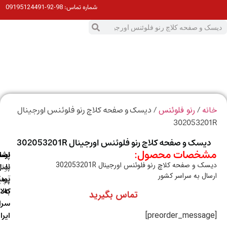
98-92-09195124491
شماره تماس:
0
ت
/
/ دیسک و صفحه کلاچ رنو فلوئنس اورجینال
ه
رنو فلوئنس
30205320
یسک و صفحه کلاچ رنو فلوئنس اورجینال 302053201R
خصات محصول:
ارسال
اصالت
پشتیبانی
 و صفحه کلاچ رنو فلوئنس اورجینال 302053201R
با
اصل
(واتس
ال به سراسر کشور
آپ)
بودن
پست
به
کالا
تماس بگیرید
سراسر
ایران