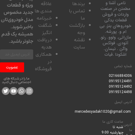
برندها
علاقه
امی آشنا و
ویژه و قطعات
ئن در صنعت
تماس با
مندی ها
جدید مخصوص
دات و فروش
ما
خبرنامه
مدل خودروی‌تان
عات یدکی
بازگشت
شگفت
وهای بنز. بی
باخبر شوید.
 و. پورشه.
وجه
انگیز
همیشه یک قدم
تی. ولوو. رنو.
نقشه
دریافت
جلوتر باشید.
ودی. فولکس
سایت
هدیه
گن . نیسان.
همکاری
کودا .فیات
در
 تماس
عضویت
فروشگاه
0216688
ما را در شبکه های
0919512
اجتماعی دنبال کنید
0919512
0919512
ایمیل
ساعت کاری ما
شنبه تا
چهارشنبه 9:00