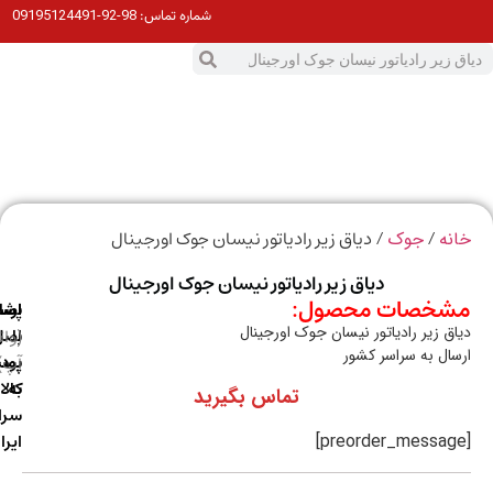
98-92-09195124491
شماره تماس:
0
ت
/
/ دیاق زیر رادیاتور نیسان جوک اورجینال
ه
جوک
دیاق زیر رادیاتور نیسان جوک اورجینال
خصات محصول:
ارسال
اصالت
پشتیبانی
ق زیر رادیاتور نیسان جوک اورجینال
با
اصل
(واتس
ال به سراسر کشور
آپ)
بودن
پست
به
کالا
تماس بگیرید
سراسر
ایران