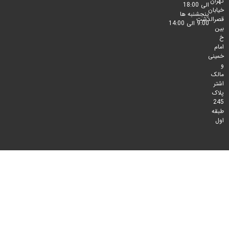
الی 18:00
پنجشنبه ها
لدشت
9:00 الی 14:00