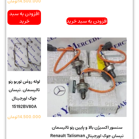
14.500.000
تومان
افزودن به سبد
افزودن به سبد خرید
خرید
لوله روغن توربو رنو
تالیسمان .نیسان
جوک اورجینال
15192BV80A
14.500.000
تومان
سنسور اکسیژن بالا و پایین رنو تالیسمان
نیسان جوک اورجینال Renault Talisman