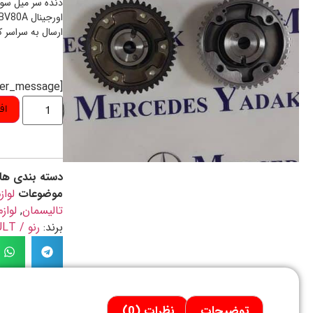
اورجینال 130253RC1E / 13025BV80A
ارسال به سراسر 
[preorder_message]
اف
دسته بندی ها
موضوعات
لواز
تالیسمان
,
لواز
برند:
رنو / RENAULT
توضیحات
نظرات (0)