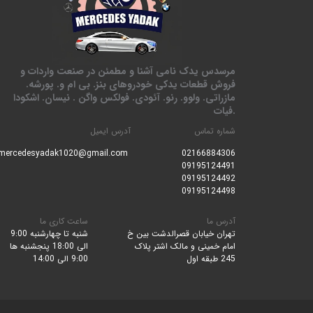
مرسدس یدک نامی آشنا و مطمئن در صنعت واردات و
فروش قطعات یدکی خودروهای بنز. بی ام و. پورشه.
مازراتی. ولوو. رنو. آئودی. فولکس واگن . نیسان. اشکودا
.فیات
شماره تماس
آدرس ایمیل
mercedesyadak1020@gmail.com
0216688430
6
09195124491
09195124492
09195124498
آدرس ما
ساعت کاری ما
تهران خیابان قصرالدشت بین خ
شنبه تا چهارشنبه 9:00
امام خمینی و مالک اشتر پلاک
الی 18:00 پنجشنبه ها
245 طبقه اول
9:00 الی 14:00