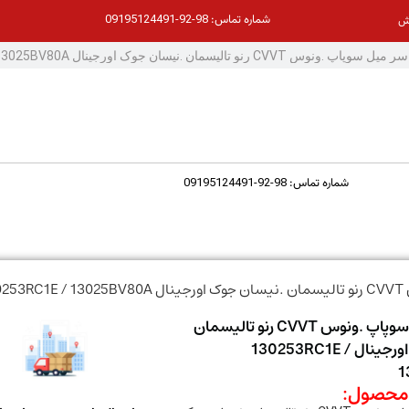
98-92-09195124491
شماره تماس:
ش
98-92-09195124491
شماره تماس:
13
دنده سر میل سوپاپ .ونوس CVVT رنو تالیسمان
.نیسان جوک اورجینال 130253RC1E /
1
حصول: