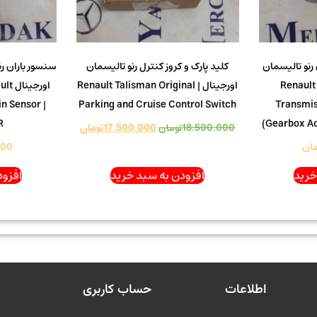
رنو تالیسمان
کلید پارک و کروز کنترل رنو تالیسمان
سنسور باران ر
Renault Tali
اورجینال | Renault Talisman Original
اورج
n Sensor |
Parking and Cruise Control Switch
Transmis
R
(Gearbox Ac
18.500.000
تومان
17.500.000
تومان
مان
000
خرید
افزودن به سبد خرید
افزود
اطلاعات
حساب کاربری