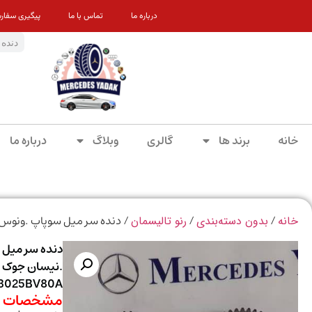
درباره ما
تماس با ما
پیگیری سفار
خانه
برند ها
گالری
وبلاگ
درباره ما
/
/
/ دنده سر میل سوپاپ .ونوس CVVT رنو تالیسمان .نیسان جوک اورجینال 0253RC1E / 13025BV80A
خانه
بدون دسته‌بندی
رنو تالیسمان
3025BV80A
مشخصات م