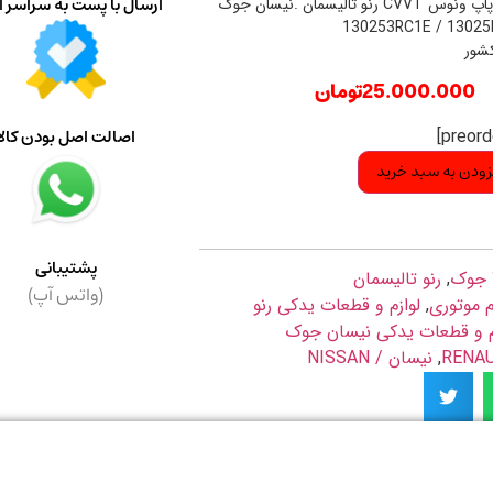
ارسال با پست به سراسر ا
دنده سر میل سوپاپ ونوس CVVT رنو تالیسمان .نیسان جوک
کشور
25.000.000
تومان
اصالت اصل بودن کالا
زودن به سبد خرید
پشتیبانی
جوک
,
رنو تالیسمان
(واتس آپ)
م موتوری
,
لوازم و قطعات یدکی رنو
م و قطعات یدکی نیسان جوک
,
نیسان / NISSAN