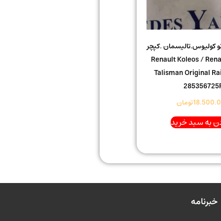
نو کولیوس.تالیسمان .کپچر
ینال Renault Koleos / Renault
Talisman Original Rai
285356725
18.500.
تومان
ن به سبد خرید
خبرنامه