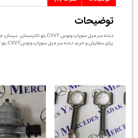
توضیحات
دنده سر میل سوپاپ ونوس CVVT رنو تالیسمان .نیسان جوک اورجینال 130253RC1E / 13025BV80A
برای سفارش و خرید دنده سر میل سوپاپ ونوسCVVT رنو تالیسمان .نیسان جوک اورجینال با قیمت مناسب تماس حاصل نمایید