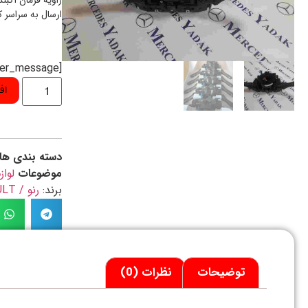
زاویه فرمان آکبند
ارسال به سراسر 
[preorder_message]
اف
دسته بندی ها
موضوعات
لواز
برند:
رنو / RENAULT
توضیحات
نظرات (0)