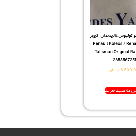
نو کولیوس.تالیسمان .کپچر
ینال Renault Koleos / Renault
Talisman Original Rai
285356725
18.500.
تومان
ن به سبد خرید