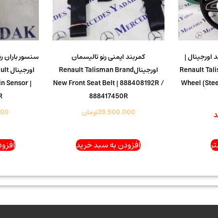
 اورجینال |
کمربند ایمنی رنو تالیسمان
سنسور باران ر
Renault Tal
اورجینالRenault Talisman Brand
اورج
n Sensor |
New Front Seat Belt | 888408192R /
Wheel (Ste
R
888417450R
39.500.000
تومان
000
د
ر
افزودن به سبد خرید
افزود