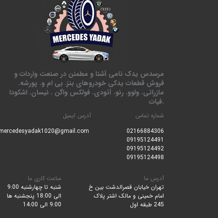
مرسدس یدک نامی آشنا و مطمئن در صنعت واردات و
فروش قطعات یدکی خودروهای بنز. بی ام و. پورشه.
مازراتی. ولوو. رنو. آئودی. فولکس واگن . نیسان. اشکودا
.فیات
شماره تماس
آدرس ایمیل
mercedesyadak1020@gmail.com
0216688430
6
09195124491
09195124492
09195124498
آدرس ما
ساعت کاری ما
تهران خیابان قصرالدشت بین خ
شنبه تا چهارشنبه 9:00
امام خمینی و مالک اشتر پلاک
الی 18:00 پنجشنبه ها
245 طبقه اول
9:00 الی 14:00