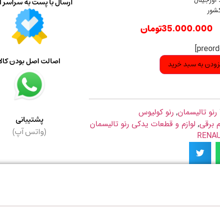
 اورجینال
ارسال با پست به سراسر ا
کشور
35.000.000
تومان
اصالت اصل بودن کالا
زودن به سبد خرید
رنو تالیسمان
,
رنو کولیوس
پشتیبانی
م برقی
,
لوازم و قطعات یدکی رنو تالیسمان
(واتس آپ)