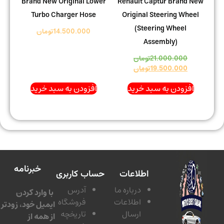
Brand New Original Lower
Renault Captur Brand New
Turbo Charger Hose
Original Steering Wheel
(Steering Wheel
14.500.000
تومان
Assembly)
21.000.000
تومان
19.500.000
تومان
افزودن به سبد خرید
افزودن به سبد خرید
خبرنامه
اطلاعات
حساب کاربری
درباره ما
آدرس
با وارد کردن
اطلاعات
فروشگاه
ایمیل خود، زودتر
ارسال
تاریخچه
از همه از