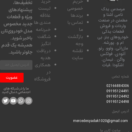
حریم
خرید
تخفیف‌ها،
خصوصی
لیست
پیشنهادهای
سدس یدک
برندها
علاقه
امی آشنا و
ویژه و قطعات
ئن در صنعت
تماس با
مندی ها
جدید مخصوص
دات و فروش
ما
خبرنامه
مدل خودروی‌تان
عات یدکی
بازگشت
شگفت
وهای بنز. بی
باخبر شوید.
 و. پورشه.
وجه
انگیز
همیشه یک قدم
تی. ولوو. رنو.
نقشه
دریافت
جلوتر باشید.
ودی. فولکس
سایت
هدیه
گن . نیسان.
همکاری
کودا .فیات
در
 تماس
عضویت
فروشگاه
0216688
ما را در شبکه های
0919512
اجتماعی دنبال کنید
0919512
0919512
ایمیل
ساعت کاری ما