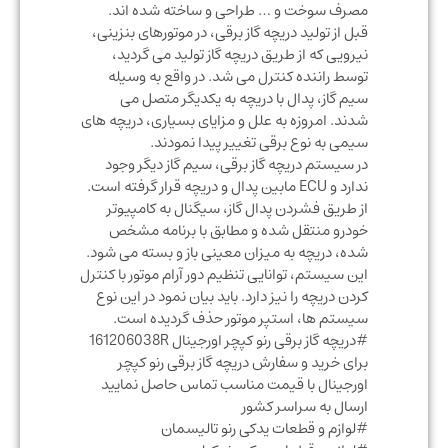
مصرف سوخت و … طراحی و ساخته شده اند.
قبل از تولید دریچه گاز برقی، در موتورهای بنزینی،
نیرویی که از طریق دریچه گاز تولید می گردید،
توسط راننده کنترل می شد. در واقع به وسیله
سیم گاز، پدال با دریچه به یکدیگر متصل می
شدند. امروزه به علل و مزایای بسیاری، دریچه های
سیمی به نوع برقی تغییر پیدا نمودند.
در سیستم دریچه گاز برقی، سیم گاز دیگر وجود
ندارد و ECU مابین پدال و دریچه قرار گرفته است.
از طریق فشردن پدال گاز، سیگنال به کامپیوتر
خودرو منتقل شده و مطابق با برنامه مشخص
شده، دریچه به میزان معینی باز و بسته می شود.
این سیستم، توانایی تنظیم دور آرام موتور با کنترل
کردن دریچه را نیز دارد. باید بیان نمود در این نوع
سیستم ها، استپر موتور حذف گردیده است.
#دریچه گاز برقی رنو کپچر اورجینال 161206038R
برای خرید و سفارش دریچه گاز برقی رنو کپچر
اورجینال با قیمت مناسب تماس حاصل نمایید
ارسال به سراسر کشور
#لوازم و قطعات یدکی رنو تالیسمان