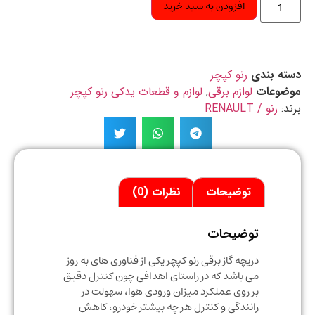
افزودن به سبد خرید
ه بندی
رنو کپچر
ضوعات
لوازم برقی
,
لوازم و قطعات یدکی رنو کپچر
د:
رنو / RENAULT
توضیحات
نظرات (0)
توضیحات
دریچه گاز برقی رنو کپچر یکی از فناوری های به روز
می باشد که در راستای اهدافی چون کنترل دقیق
بر روی عملکرد میزان ورودی هوا، سهولت در
رانندگی و کنترل هر چه بیشتر خودرو، کاهش