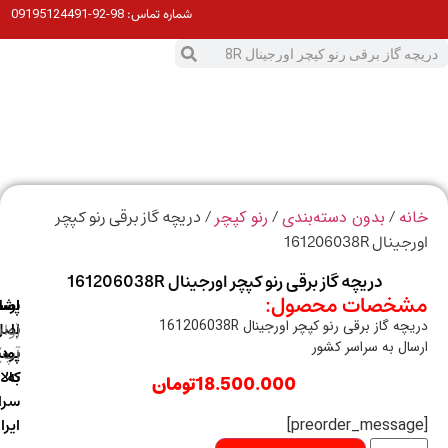
98-92-09195124491
شماره تماس:
0
ت
/
/
/ دریچه گاز برقی رنو کپچر
ه
بدون دسته‌بندی
رنو کپچر
ال 161206038R
دریچه گاز برقی رنو کپچر اورجینال 161206038R
خصات محصول:
ارسال
اصالت
پشتیبانی
ه گاز برقی رنو کپچر اورجینال 161206038R
با
اصل
(واتس
ال به سراسر کشور
آپ)
بودن
پست
به
کالا
18.500.000
تومان
سراسر
ایران