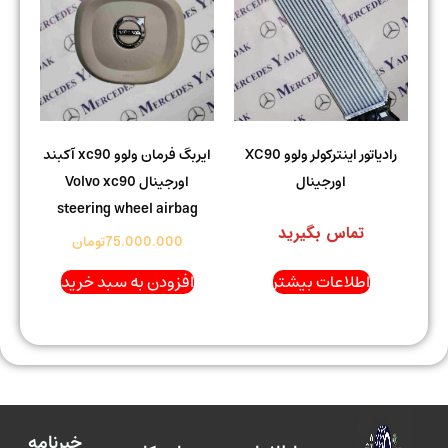
رادیاتور اینترکولر ولوو XC90
ایربگ فرمان ولوو xc90 آکبند
اورجینال
اورجینال Volvo xc90
steering wheel airbag
تماس بگیرید
75.000.000
تومان
اطلاعات بیشتر
افزودن به سبد خرید
خبرنامه