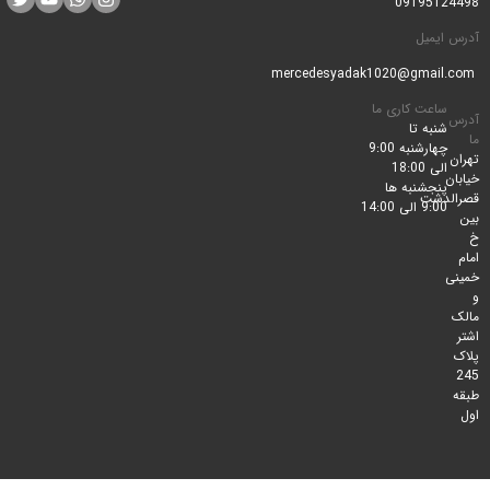
0919512
ایمیل
ساعت کاری ما
شنبه تا
چهارشنبه 9:00
الی 18:00
پنجشنبه ها
لدشت
9:00 الی 14:00