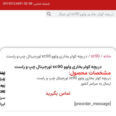
98-92-09195124491
شماره تماس:
0
ت
/
/ دریچه کولر بخاری ولوو xc90 اورجینال چپ و راست
ه
xc90
دریچه کولر بخاری ولوو xc90 اورجینال چپ و راست
خصات محصول:
ارسال
اصالت
پشتیبانی
کولر بخاری ولوو xc90 اورجینال چپ و راست
با
اصل
(واتس
ال به سراسر کشور
آپ)
بودن
پست
به
کالا
تماس بگیرید
سراسر
ایران