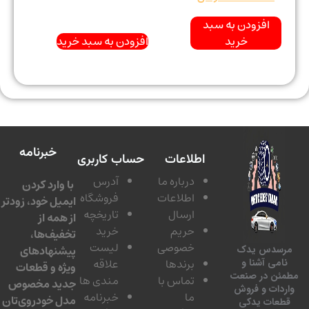
افزودن به سبد
خرید
افزودن به سبد خرید
خبرنامه
اطلاعات
حساب کاربری
درباره ما
آدرس
با وارد کردن
اطلاعات
فروشگاه
ایمیل خود، زودتر
ارسال
تاریخچه
از همه از
حریم
خرید
تخفیف‌ها،
خصوصی
لیست
پیشنهادهای
سدس یدک
برندها
علاقه
امی آشنا و
ویژه و قطعات
ئن در صنعت
تماس با
مندی ها
جدید مخصوص
دات و فروش
ما
خبرنامه
مدل خودروی‌تان
عات یدکی