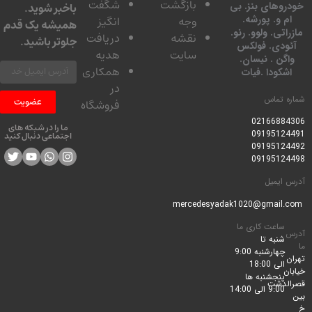
بازگشت
شگفت
وهای بنز. بی
باخبر شوید.
 و. پورشه.
وجه
انگیز
همیشه یک قدم
تی. ولوو. رنو.
نقشه
دریافت
جلوتر باشید.
ودی. فولکس
سایت
هدیه
گن . نیسان.
همکاری
کودا .فیات
در
 تماس
عضویت
فروشگاه
0216688
ما را در شبکه های
0919512
اجتماعی دنبال کنید
0919512
0919512
ایمیل
ساعت کاری ما
شنبه تا
چهارشنبه 9:00
الی 18:00
پنجشنبه ها
لدشت
9:00 الی 14:00