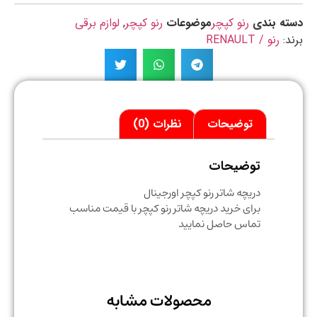
ه بندی
رنو کپچر
موضوعات
رنو کپچر
,
لوازم برقی
د:
رنو / RENAULT
توضیحات
نظرات (0)
توضیحات
دریچه شاتر رنو کپچر اورجینال
برای خرید دریچه شاتر رنو کپچر با قیمت مناسب
تماس حاصل نمایید
محصولات مشابه