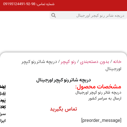
98-92-09195124491
شماره تماس:
0
ت
/
/
/ دریچه شاتر رنو کپچر
ه
بدون دسته‌بندی
رنو کپچر
جینال
دریچه شاتر رنو کپچر اورجینال
خصات محصول:
ارسال
اصالت
پشتیبانی
چه شاتر رنو کپچر اورجینال
با
اصل
(واتس
ال به سراسر کشور
آپ)
بودن
پست
به
کالا
تماس بگیرید
سراسر
ایران