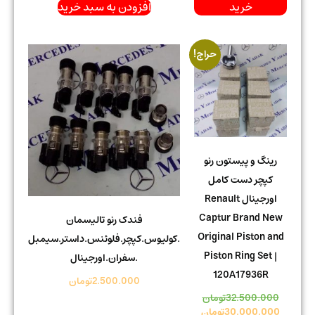
خرید
افزودن به سبد خرید
حراج!
رینگ و پیستون رنو
کپچر دست کامل
اورجینال Renault
Captur Brand New
فندک رنو تالیسمان
Original Piston and
.کولیوس.کپچر.فلوئنس.داستر.سیمبل
Piston Ring Set |
.سفران.اورجینال
120A17936R
2.500.000
تومان
32.500.000
تومان
30.000.000
تومان